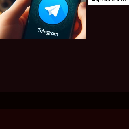
Acvp/Capixaba VC
.