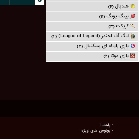
...
هندبال
(۴)
پینگ پونگ
(۱۱)
کریکت
(۳)
لیگ آف لجندز (League of Legend)
(۴)
بازی رایانه ای بسکتبال
(۳)
بازی دوتا
(۲)
راهنما
بونوس های ویژه