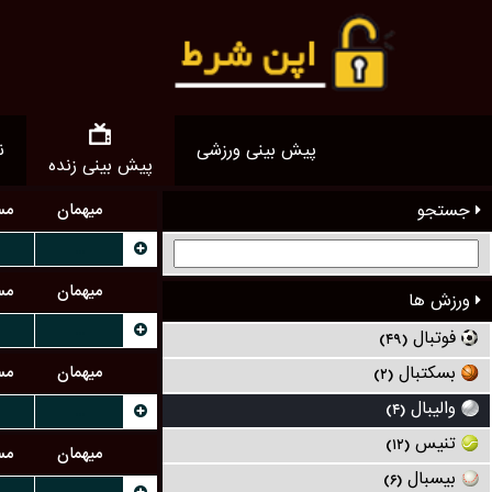
پیش بینی ورزشی
ن
پیش بینی زنده
جستجو
میهمان
مس
...
میهمان
مس
ورزش ها
...
فوتبال
(۴۹)
میهمان
مس
بسکتبال
(۲)
والیبال
...
(۴)
تنیس
(۱۲)
میهمان
مس
بیسبال
(۶)