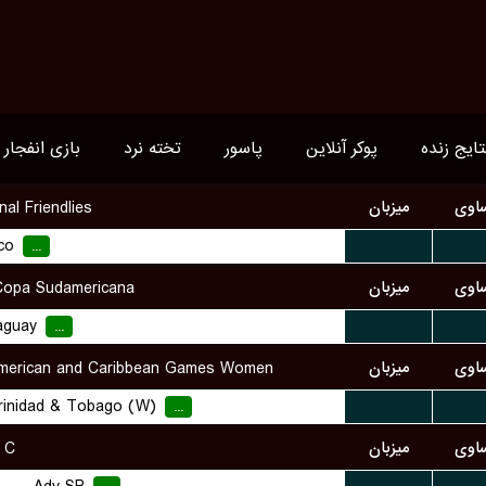
تایج زنده
پوکر آنلاین
پاسور
تخته نرد
بازی انفجار
اوی
میزبان
nal Friendlies
co
...
...
...
اوی
میزبان
opa Sudamericana
aguay
...
...
...
اوی
میزبان
merican and Caribbean Games Women
rinidad & Tobago (W)
...
...
...
اوی
میزبان
 C