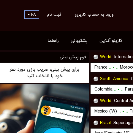
ورود به حساب کاربری
ثبت نام
FA
کازینو آنلاین
پشتیبانی
راهنما
Internatio
World
فرم پیش بینی
France
..
-
..
Moroc
برای پیش بینی، ضریب بازی مورد نظر
خود را انتخاب کنید
South America
C
Colombia
..
-
..
Par
World
Central A
Mexico (W)
..
-
..
T
Brazil
SuperLiga