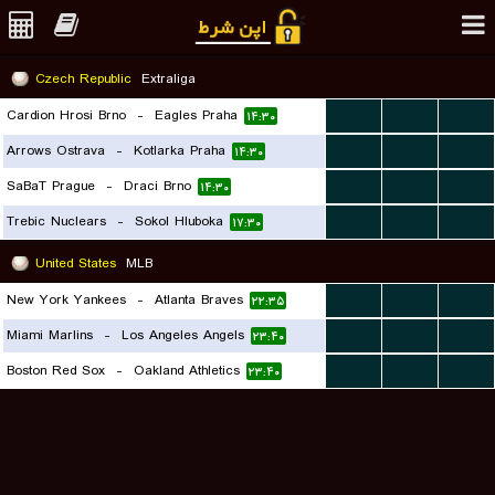
Czech Republic
Extraliga
Cardion Hrosi Brno
-
Eagles Praha
...
...
...
۱۴:۳۰
Arrows Ostrava
-
Kotlarka Praha
...
...
...
۱۴:۳۰
SaBaT Prague
-
Draci Brno
...
...
...
۱۴:۳۰
Trebic Nuclears
-
Sokol Hluboka
...
...
...
۱۷:۳۰
United States
MLB
New York Yankees
-
Atlanta Braves
...
...
...
۲۲:۳۵
Miami Marlins
-
Los Angeles Angels
...
...
...
۲۳:۴۰
Boston Red Sox
-
Oakland Athletics
...
...
...
۲۳:۴۰