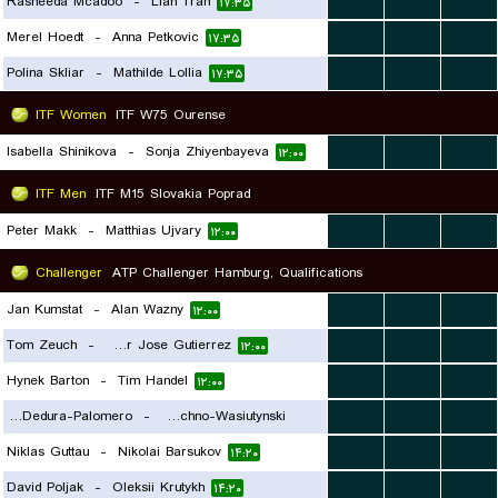
Rasheeda Mcadoo
-
Lian Tran
...
...
...
۱۷:۳۵
Merel Hoedt
-
Anna Petkovic
...
...
...
۱۷:۳۵
Polina Skliar
-
Mathilde Lollia
...
...
...
۱۷:۳۵
ITF Women
ITF W75 Ourense
Isabella Shinikova
-
Sonja Zhiyenbayeva
...
...
...
۱۲:۰۰
ITF Men
ITF M15 Slovakia Poprad
Peter Makk
-
Matthias Ujvary
...
...
...
۱۲:۰۰
Challenger
ATP Challenger Hamburg, Qualifications
Jan Kumstat
-
Alan Wazny
...
...
...
۱۲:۰۰
Tom Zeuch
-
Oscar Jose Gutierrez
...
...
...
۱۲:۰۰
Hynek Barton
-
Tim Handel
...
...
...
۱۲:۰۰
Mariano Dedura-Palomero
-
Fryderyk Lechno-Wasiutynski
...
...
...
Niklas Guttau
-
Nikolai Barsukov
...
...
...
۱۳:۱۰
۱۴:۲۰
David Poljak
-
Oleksii Krutykh
...
...
...
۱۴:۲۰