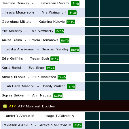
Jasmine Conway
-
Maaya Rajeshwaran Revathi
...
...
...
۱۴:۰۵
Giulia Alessia Monteleone
-
Mia Wainwright
...
...
...
۱۴:۰۵
Georgiana Mititelu
-
Katarina Kujovic
...
...
...
۱۴:۳۰
Eliz Maloney
-
Lois Newberry
...
...
...
۱۵:۳۵
Ankita Raina
-
Leticia Romanova
...
...
...
۱۵:۳۵
Swasthika Arunkumar
-
Summer Yardley
...
...
...
۱۵:۳۵
Edie Griffiths
-
Tegan Bush
...
...
...
۱۶:۴۵
Karla Bartel
-
Eva Shaw
...
...
...
۱۷:۰۵
Amelie Brooks
-
Ellie Blackford
...
...
...
۱۷:۰۵
Savannah Dada Mascoll
-
Brandy Walker
...
...
...
۱۷:۰۵
Sophie Bekker
-
Anri Nagata
...
...
...
۱۸:۴۵
ATP
ATP Montreal, Doubles
Bhambri Y./Venus M.
-
Arribage T./Olivetti A.
...
...
...
Pavlasek A./Rikl P.
-
Arevalo M./Pavic M.
...
...
...
۲۱:۳۰
۲۲:۴۰