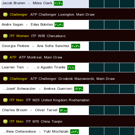
Jacob Brumm
-
Miles Clark
...
...
...
۲۱:۴۰
Challenger
ATP Challenger Lexington, Main Draw
Andre Ilagan
-
Edas Butvilas
...
...
...
۲۰:۳۰
ITF Women
ITF W35 Chacabuco
Georgia Pedone
-
Ana Sofia Sanchez
...
...
...
۲۰:۳۰
ATP
ATP Montreal, Main Draw
Learner Tien
-
Thiago Agustin Tirante
...
...
...
۲۱:۱۰
Challenger
ATP Challenger Grodzisk Mazowiecki, Main Draw
Joel Josef Schwarzler
-
Andrea Guerrieri
...
...
...
۱۴:۳۰
ITF Men
ITF M25 United Kingdom Roehampton
Charles Broom
-
Oliver Tarvet
...
...
...
۱۳:۰۰
ITF Men
ITF M15 China Tianjin
Matthew Dellavedova
-
Yuki Mochizuki
...
...
...
۰۶:۳۰