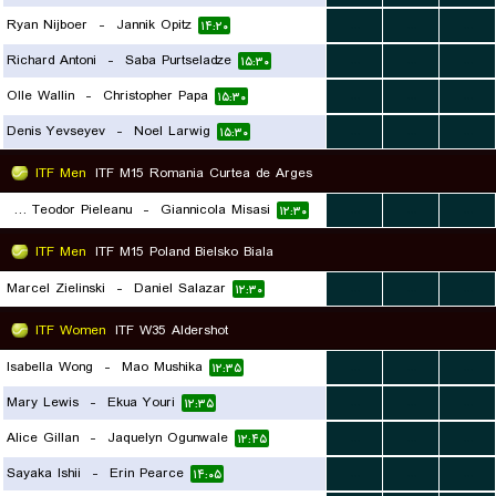
Ryan Nijboer
-
Jannik Opitz
...
...
...
۱۴:۲۰
Richard Antoni
-
Saba Purtseladze
...
...
...
۱۵:۳۰
Olle Wallin
-
Christopher Papa
...
...
...
۱۵:۳۰
Denis Yevseyev
-
Noel Larwig
...
...
...
۱۵:۳۰
ITF Men
ITF M15 Romania Curtea de Arges
Rares Teodor Pieleanu
-
Giannicola Misasi
...
...
...
۱۲:۳۰
ITF Men
ITF M15 Poland Bielsko Biala
Marcel Zielinski
-
Daniel Salazar
...
...
...
۱۲:۳۰
ITF Women
ITF W35 Aldershot
Isabella Wong
-
Mao Mushika
...
...
...
۱۲:۳۵
Mary Lewis
-
Ekua Youri
...
...
...
۱۲:۳۵
Alice Gillan
-
Jaquelyn Ogunwale
...
...
...
۱۲:۴۵
Sayaka Ishii
-
Erin Pearce
...
...
...
۱۴:۰۵