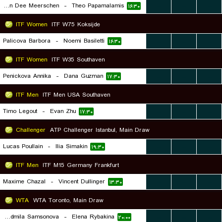
Martin Van Dee Meerschen
-
Theo Papamalamis
...
...
...
۱۶:۳۰
ITF Women
ITF W75 Koksijde
Palicova Barbora
-
Noemi Basiletti
...
...
...
۱۶:۳۰
ITF Women
ITF W35 Southaven
Penickova Annika
-
Dana Guzman
...
...
...
۱۷:۳۰
ITF Men
ITF Men USA Southaven
Timo Legout
-
Evan Zhu
...
...
...
۱۷:۳۰
Challenger
ATP Challenger Istanbul, Main Draw
Lucas Poullain
-
Ilia Simakin
...
...
...
۱۹:۳۰
ITF Men
ITF M15 Germany Frankfurt
Maxime Chazal
-
Vincent Dullinger
...
...
...
۱۳:۳۰
WTA
WTA Toronto, Main Draw
Liudmila Samsonova
-
Elena Rybakina
...
...
...
۲۰:۰۰