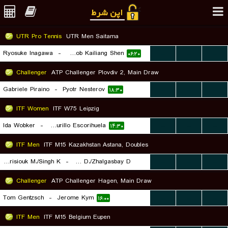
UTR Pro Tennis
UTR Men Saitama
Ryosuke Inagawa
-
Jacob Kailiang Shen
...
...
...
۰۶:۲۰
Challenger
ATP Challenger Plovdiv 2, Main Draw
Gabriele Piraino
-
Pyotr Nesterov
...
...
...
۱۸:۳۰
ITF Women
ITF W75 Leipzig
Ida Wobker
-
Irene Burillo Escorihuela
...
...
...
۱۴:۳۰
ITF Men
ITF M15 Kazakhstan Astana, Doubles
Borisiouk M./Singh K.
-
Rakhmatullayev D./Zhalgasbay D.
...
...
...
۱۵:۰۰
Challenger
ATP Challenger Hagen, Main Draw
Tom Gentzsch
-
Jerome Kym
...
...
...
۱۶:۰۰
ITF Men
ITF M15 Belgium Eupen