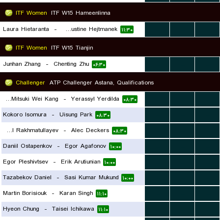
ITF Women
ITF W15 Hameenlinna
Laura Hietaranta
-
Amelie Justine Hejtmanek
...
...
...
۱۱:۳۰
ITF Women
ITF W15 Tianjin
Junhan Zhang
-
Chenting Zhu
...
...
...
۰۶:۳۰
Challenger
ATP Challenger Astana, Qualifications
Leong Mitsuki Wei Kang
-
Yerassyl Yerdilda
...
...
...
۰۸:۳۰
Kokoro Isomura
-
Uisung Park
...
...
...
۰۸:۳۰
Danial Rakhmatullayev
-
Alec Deckers
...
...
...
۰۸:۳۰
Daniil Ostapenkov
-
Egor Agafonov
...
...
...
۱۰:۰۰
Egor Pleshivtsev
-
Erik Arutiunian
...
...
...
۱۰:۰۰
Tazabekov Daniel
-
Sasi Kumar Mukund
...
...
...
۱۰:۰۰
Martin Borisiouk
-
Karan Singh
...
...
...
۱۱:۱۰
Hyeon Chung
-
Taisei Ichikawa
...
...
...
۱۱:۱۰