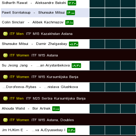
Sidharth Rawat
-
Aleksandre Bakshi
...
...
...
۱۲:۲۰
Pawit Sornlaksup
-
Shunsuke Mitsui
...
...
...
۱۴:۰۰
Colin Sinclair
-
Alibek Kachmazov
...
...
...
۱۴:۱۰
ITF Men
ITF M15 Kazakhstan Astana
Shunsuke Mitsui
-
Damir Zhalgasbay
...
...
...
۰۸:۳۰
ITF Women
ITF W15 Astana
Su Jeong Jang
-
Asylzhan Arystanbekova
...
...
...
۰۹:۳۰
ITF Women
ITF W15 Kursumlijska Banja
Felitsata Dorofeeva-Rybas
-
Denislava Glushkova
...
...
...
۱۱:۰۰
ITF Men
ITF M25 Serbia Kursumlijska Banja
Ahouda Walid
-
Bor Artnak
...
...
...
۱۱:۰۰
ITF Women
ITF W15 Astana, Doubles
Im H./Kim E.
-
Arystanbekova A./Dyussebay I.
...
...
...
۱۱:۳۰