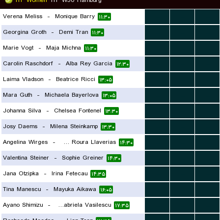
ITF Women
ITF W50 Hamburg
Verena Meliss
-
Monique Barry
...
...
...
۱۱:۳۰
Georgina Groth
-
Demi Tran
...
...
...
۱۱:۳۰
Marie Vogt
-
Maja Michna
...
...
...
۱۱:۳۰
Carolin Raschdorf
-
Alba Rey Garcia
...
...
...
۱۲:۳۰
Laima Vladson
-
Beatrice Ricci
...
...
...
۱۳:۰۵
Mara Guth
-
Michaela Bayerlova
...
...
...
۱۳:۰۵
Johanna Silva
-
Chelsea Fontenel
...
...
...
۱۳:۳۰
Josy Daems
-
Milena Steinkamp
...
...
...
۱۳:۳۰
Angelina Wirges
-
Ruth Roura Llaverias
...
...
...
۱۴:۳۰
Valentina Steiner
-
Sophie Greiner
...
...
...
۱۴:۳۰
Jana Otzipka
-
Irina Fetecau
...
...
...
۱۴:۳۵
Tina Manescu
-
Mayuka Aikawa
...
...
...
۱۶:۰۵
Ayano Shimizu
-
Arina Gabriela Vasilescu
...
...
...
۱۷:۳۵