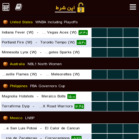
United States
WNBA Including Playoffs
Indiana Fever (W)
-
Las Vegas Aces (W)
...
...
...
۰۲:۳۰
Portland Fire (W)
-
Toronto Tempo (W)
...
...
...
۰۵:۳۰
Minnesota Lynx (W)
-
Los Angeles Sparks (W)
...
...
...
۰۴:۳۰
Australia
NBL1 North Women
Townsville Flames (W)
-
Mackay Meteorettes (W)
...
...
...
۱۱:۳۰
Philippines
PBA Governors Cup
Magnolia Hotshots
-
Meralco Bolts
...
...
...
۱۵:۰۰
Terrafirma Dyip
-
NLEX Road Warriors
...
...
...
۱۲:۴۵
Mexico
LNBP
Santos de San Luis Potosi
-
El Calor de Cancun
...
...
...
Mineros de Zacatecas
-
Correcaminos
...
...
...
۰۵:۳۰
۰۵:۳۵