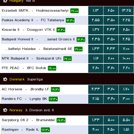
Hungary
NB III
Erzsebeti SMTK
-
Hodmezovasarhelyi
۱.۱۳
۶.۵۰
۱۳.۲۵
۱۹:۰۰
Puskas Academy II
-
FC Tatabanya
۲.۵۵
۳.۵۰
۲.۲۵
۱۲:۳۰
Kisvarda II
-
Diosgyori VTK II
۱.۳۷
۴.۳۳
۶.۵۰
۱۲:۳۰
Budapest Honved II
-
Szeged-Csanad Grosics II
۲.۳۵
۳.۵۰
۲.۴۵
۱۲:۳۰
Szombathelyi Haladas
-
Balatonalmadi SE
۱.۳۳
۴.۳۳
۷.۰۰
۱۹:۰۰
MTK Budapest II
-
Szekszardi Ufc
۱.۱۶
۶.۰۰
۱۰.۰۰
۱۹:۰۰
PTE PEAC
-
BFC Siofok
۲.۶۰
۳.۶۰
۲.۲۰
۱۹:۰۰
Denmark
Superliga
AC Horsens
-
Brondby I.F.
۴.۳۳
۳.۶۰
۱.۷۰
۱۹:۳۰
Randers FC
-
Lyngby BK
۲.۱۵
۳.۴۰
۳.۰۰
۱۷:۳۰
Norway
3. Division avd. 6
Sarpsborg 08 2
-
Brumunddal
۱.۳۳
۵.۰۰
۵.۵۰
۱۹:۳۰
Raelingen
-
Rade IL
۴.۰۰
۴.۵۰
۱.۵۱
۱۷:۳۰