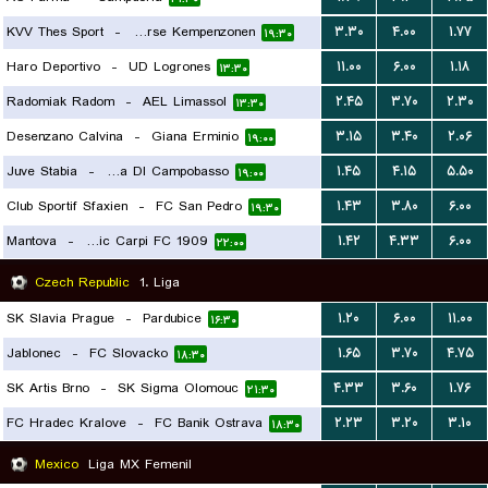
KVV Thes Sport
-
Lierse Kempenzonen
۳.۳۰
۴.۰۰
۱.۷۷
۱۹:۳۰
Haro Deportivo
-
UD Logrones
۱۱.۰۰
۶.۰۰
۱.۱۸
۱۳:۳۰
Radomiak Radom
-
AEL Limassol
۲.۴۵
۳.۷۰
۲.۳۰
۱۳:۳۰
Desenzano Calvina
-
Giana Erminio
۳.۱۵
۳.۴۰
۲.۰۶
۱۹:۰۰
Juve Stabia
-
Citta DI Campobasso
۱.۴۵
۴.۱۵
۵.۵۰
۱۹:۰۰
Club Sportif Sfaxien
-
FC San Pedro
۱.۴۳
۳.۸۰
۶.۰۰
۱۹:۳۰
Mantova
-
Athletic Carpi FC 1909
۱.۴۲
۴.۳۳
۶.۰۰
۲۲:۰۰
Czech Republic
1. Liga
SK Slavia Prague
-
Pardubice
۱.۲۰
۶.۰۰
۱۱.۰۰
۱۶:۳۰
Jablonec
-
FC Slovacko
۱.۶۵
۳.۷۰
۴.۷۵
۱۸:۳۰
SK Artis Brno
-
SK Sigma Olomouc
۴.۳۳
۳.۶۰
۱.۷۶
۲۱:۳۰
FC Hradec Kralove
-
FC Banik Ostrava
۲.۲۳
۳.۲۰
۳.۱۰
۱۸:۳۰
Mexico
Liga MX Femenil