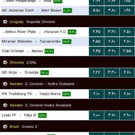
FC Swift Hesperange
-
Wiltz
۳.۴۰
۳.۶۰
۱.۸۵
۱۷:۳۰
۱۷:۳۰
AS Jeunesse Esch
-
Atert Bissen
۵.۵۰
۳.۸۰
۱.۴۸
۲۰:۳۰
Uruguay
Segunda Division
Club Atletico River Plate
-
Huracan F.C.
۲.۴۵
۳.۳۰
۲.۵۰
۱۶:۳۰
Miramar Misiones
-
Tacuarembo
۲.۵۵
۲.۸۰
۲.۸۰
۱۹:۳۰
Club Oriental
-
Atenas
۲.۴۵
۳.۲۰
۲.۵۵
۲۲:۳۰
Slovenia
2.SNL
ND Ilirija
-
Dravinja
۲.۲۷
۳.۳۰
۲.۷۰
۱۹:۰۰
Sweden
2. Division - Sodra Gotaland
IFK Trelleborg FK
-
Vaxjo Norra
۲.۱۰
۳.۴۰
۲.۸۰
۱۶:۳۰
Sweden
2. Division Sodra Svealand
Lindo FF
-
Fittja IF
۲.۰۰
۳.۷۰
۲.۹۰
۱۶:۳۰
Brazil
Goiano 2