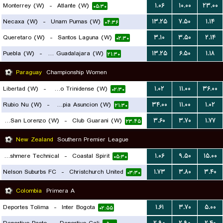
Monterrey (W)
-
Atlante (W)
۱.۰۶
۱۰.۰۰
۲۳.۰۰
۰۵:۳۰
Necaxa (W)
-
Unam Pumas (W)
۱۳.۲۵
۷.۵۰
۱.۱۴
۰۴:۳۶
Queretaro (W)
-
Santos Laguna (W)
۳.۱۰
۳.۵۰
۲.۱۴
۰۲:۳۰
Puebla (W)
-
CD Chivas Guadalajara (W)
۱۳.۲۵
۶.۵۰
۱.۱۸
۲۱:۳۰
Paraguay
Championship Women
Libertad (W)
-
Sportivo Trinidense (W)
۱.۰۲
۱۱.۰۰
۳۶.۰۰
۰۲:۳۰
Rubio Nu (W)
-
Olimpia Asuncion (W)
۳۴.۰۰
۱۱.۰۰
۱.۰۲
۲۱:۳۰
Sportivo San Lorenzo (W)
-
Club Guarani (W)
۳.۶۰
۳.۷۰
۱.۷۷
۲۳:۴۵
New Zealand
Southern Premier League
Cashmere Technical
-
Coastal Spirit
۱.۰۶
۹.۵۰
۱۵.۰۰
۰۵:۳۰
Nelson Suburbs FC
-
Christchurch United
۱.۷۳
۳.۸۰
۳.۴۰
۰۳:۳۰
Colombia
Primera A
Deportes Tolima
-
Inter Bogota
۱.۶۱
۳.۷۰
۵.۰۰
۰۲:۵۵