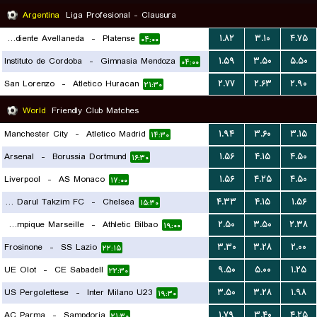
Argentina
Liga Profesional - Clausura
CA Independiente Avellaneda
-
Platense
۱.۸۲
۳.۱۰
۴.۷۵
۰۴:۰۰
Instituto de Cordoba
-
Gimnasia Mendoza
۱.۵۹
۳.۵۰
۵.۵۰
۰۴:۰۰
San Lorenzo
-
Atletico Huracan
۲.۷۷
۲.۶۳
۲.۹۰
۲۱:۳۰
World
Friendly Club Matches
Manchester City
-
Atletico Madrid
۱.۹۴
۳.۶۰
۳.۱۵
۱۴:۳۰
Arsenal
-
Borussia Dortmund
۱.۵۶
۴.۱۵
۴.۵۰
۱۶:۳۰
Liverpool
-
AS Monaco
۱.۵۶
۴.۲۵
۴.۵۰
۱۷:۰۰
Johor Darul Takzim FC
-
Chelsea
۴.۳۳
۴.۱۵
۱.۵۶
۱۵:۳۰
Olympique Marseille
-
Athletic Bilbao
۲.۵۰
۳.۵۰
۲.۳۸
۱۹:۰۰
Frosinone
-
SS Lazio
۳.۳۰
۳.۲۸
۲.۰۰
۲۲:۱۵
UE Olot
-
CE Sabadell
۹.۵۰
۵.۰۰
۱.۲۵
۲۲:۳۰
US Pergolettese
-
Inter Milano U23
۳.۵۰
۳.۲۸
۱.۹۸
۱۹:۳۰
AC Parma
-
Sampdoria
۱.۷۹
۳.۴۰
۴.۲۵
۲۱:۳۰