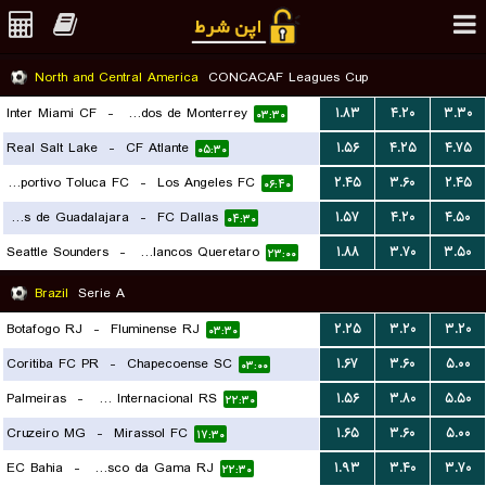
North and Central America
CONCACAF Leagues Cup
Inter Miami CF
-
CF Rayados de Monterrey
۱.۸۳
۴.۲۰
۳.۳۰
۰۳:۳۰
Real Salt Lake
-
CF Atlante
۱.۵۶
۴.۲۵
۴.۷۵
۰۵:۳۰
Deportivo Toluca FC
-
Los Angeles FC
۲.۴۵
۳.۶۰
۲.۴۵
۰۶:۴۰
CD Chivas de Guadalajara
-
FC Dallas
۱.۵۷
۴.۲۰
۴.۵۰
۰۴:۳۰
Seattle Sounders
-
Gallos Blancos Queretaro
۱.۸۸
۳.۷۰
۳.۵۰
۲۳:۰۰
Brazil
Serie A
Botafogo RJ
-
Fluminense RJ
۲.۲۵
۳.۲۰
۳.۲۰
۰۳:۳۰
Coritiba FC PR
-
Chapecoense SC
۱.۶۷
۳.۶۰
۵.۰۰
۰۳:۰۰
Palmeiras
-
SC Internacional RS
۱.۵۶
۳.۸۰
۵.۵۰
۲۲:۳۰
Cruzeiro MG
-
Mirassol FC
۱.۶۵
۳.۶۰
۵.۰۰
۱۷:۳۰
EC Bahia
-
Vasco da Gama RJ
۱.۹۳
۳.۴۰
۳.۷۰
۲۲:۳۰