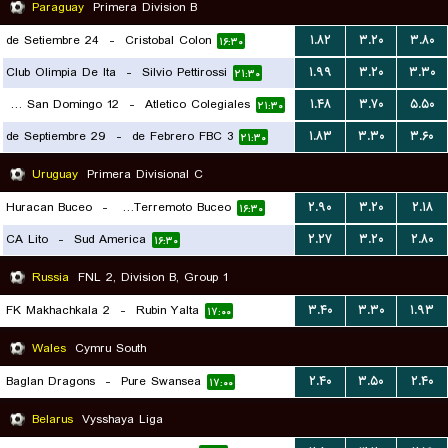
Paraguay
Primera Division B
24 de Setiembre
-
Cristobal Colon
۱.۸۲
۳.۲۰
۳.۸۰
۱۶:۳۰
Club Olimpia De Ita
-
Silvio Pettirossi
۱.۹۹
۳.۲۰
۳.۳۰
۲۱:۳۰
12 de Octubre de San Domingo
-
Atletico Colegiales
۱.۴۸
۳.۷۰
۵.۵۰
۲۱:۳۰
29 de Septiembre
-
3 de Febrero FBC
۱.۸۳
۳.۳۰
۳.۶۰
۲۱:۳۰
Uruguay
Primera Divisional C
Huracan Buceo
-
CA Terremoto Buceo
۲.۹۰
۳.۲۰
۲.۱۸
۱۶:۳۰
CA Lito
-
Sud America
۲.۲۷
۳.۲۰
۲.۸۰
۱۶:۳۰
Russia
FNL 2, Division B, Group 1
FK Makhachkala 2
-
Rubin Yalta
۳.۴۰
۳.۳۰
۱.۹۳
۱۷:۰۰
Wales
Cymru South
Baglan Dragons
-
Pure Swansea
۲.۴۰
۳.۵۰
۲.۴۰
۱۷:۰۰
Belarus
Vysshaya Liga