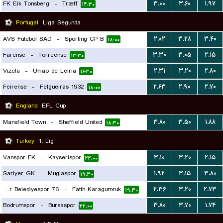
FK Eik Tonsberg
-
Træff
۳.۰۰
۳.۶۰
۱.۹۷
۱۴:۳۰
Portugal
Liga Segunda
AVS Futebol SAD
-
Sporting CP B
۲.۰۲
۳.۲۸
۳.۴۰
۱۸:۰۰
Farense
-
Torreense
۳.۳۰
۳.۰۵
۲.۱۵
۱۳:۳۰
Vizela
-
Uniao de Leiria
۲.۳۱
۳.۲۰
۲.۸۰
۱۶:۳۰
Feirense
-
Felgueiras 1932
۲.۶۳
۲.۹۰
۲.۷۰
۱۸:۰۰
England
EFL Cup
Mansfield Town
-
Sheffield United
۳.۸۰
۳.۵۰
۱.۸۸
۱۸:۳۰
Turkey
1. Lig
Vanspor FK
-
Kayserispor
۳.۱۰
۳.۲۰
۲.۱۵
۲۲:۰۰
Sariyer GK
-
Muglaspor
۱.۹۲
۳.۱۵
۳.۸۰
۱۹:۳۰
76 Igdir Belediyespor
-
Fatih Karagumruk
۲.۳۶
۳.۲۰
۲.۷۳
۱۹:۳۰
Bodrumspor
-
Bursaspor
۳.۸۰
۳.۷۰
۱.۷۴
۲۲:۰۰