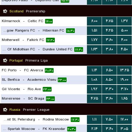
Deportivo Pasto
-
Deportivo Cali
۲.۹۰
۲.۹۰
۲.۴۰
۰۵:۰۰
Scotland
Premiership
Kilmarnock
-
Celtic FC
۶.۰۰
۴.۷۵
۱.۳۷
۱۶:۰۰
Glasgow Rangers FC
-
Hibernian FC
۱.۵۱
۴.۲۵
۵.۰۰
۱۸:۳۰
Motherwell
-
Falkirk FC
۱.۷۷
۳.۶۰
۴.۰۰
۱۷:۳۰
Hearts Of Midlothian FC
-
Dundee United FC
۱.۶۳
۳.۸۰
۴.۵۰
۱۷:۳۰
Portugal
Primeira Liga
FC Porto
-
FC Alverca
۱.۱۴
۶.۵۰
۱۳.۲۵
۲۰:۳۰
SL Benfica
-
Academico Viseu
۱.۰۸
۸.۵۰
۱۹.۰۰
۲۳:۰۰
Gil Vicente
-
Rio Ave
۱.۹۲
۳.۳۰
۳.۷۰
۲۳:۰۰
Moreirense
-
SC Braga
۴.۷۵
۳.۶۰
۱.۶۵
۲۳:۰۰
Russia
Premier League
FK Zenit St. Petersburg
-
Rodina Moscow
۱.۱۱
۷.۵۰
۱۷.۰۰
۱۷:۳۰
FK Spartak Moscow
-
FK Krasnodar
۲.۱۴
۳.۴۰
۳.۰۵
۲۰:۳۰