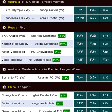
Australia
NPL Capital Territory Women
Canberra Olympic (W)
-
Tuggeranong United (W)
۱.۱۳
۶.۵۰
۱۱.۰۰
West Canberra Wanderers FC (W)
-
Canberra Croatia (W)
۱۳.۲۵
۱۰.۰۰
۱.۰۹
۰۸:۰۰
۰۷:۳۰
Russia
FNL
SKA Khabarovsk
-
Spartak Kostroma
۳.۷۰
۳.۱۵
۲.۰۰
۰۸:۳۰
Kamaz Nab Chelny
-
Volga Ulyanovsk
۲.۴۰
۳.۰۵
۲.۸۰
۱۷:۳۰
Rotor Volgograd
-
FC Chelyabinsk
۱.۷۳
۳.۴۰
۴.۵۰
۱۹:۰۰
Veles Moscow
-
FK Leningradets
۲.۱۲
۲.۸۰
۳.۷۰
۱۹:۳۰
Australia
Western Australia Premier League Women
Sorrento FC (W)
-
Perth Redstar FC (W)
۷.۰۰
۵.۵۰
۱.۲۵
۱۰:۳۰
China
League 2
Changchun Xidu
-
Shanxi Chongde Ronghai Football Club
۳.۸۰
۲.۹۰
۱.۹۶
۱۲:۳۰
Dalian Kewei
-
Lanzhou Longyuan Athletic
۱.۴۳
۳.۵۰
۷.۵۰
۱۳:۰۰
Guangdong Mingtu
-
Wenzhou Professional F.C
۱.۹۳
۲.۹۰
۴.۰۰
۱۵:۰۰