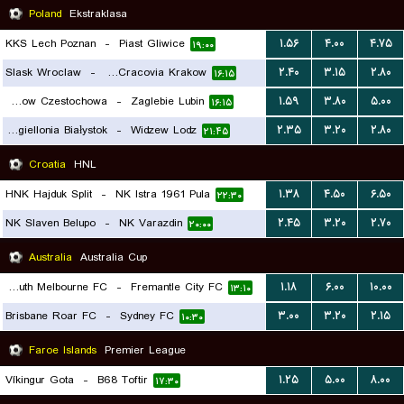
Poland
Ekstraklasa
KKS Lech Poznan
-
Piast Gliwice
۱.۵۶
۴.۰۰
۴.۷۵
۱۹:۰۰
Slask Wroclaw
-
MKS Cracovia Krakow
۲.۴۰
۳.۱۵
۲.۸۰
۱۶:۱۵
Rakow Czestochowa
-
Zaglebie Lubin
۱.۵۹
۳.۸۰
۵.۰۰
۱۶:۱۵
Jagiellonia Białystok
-
Widzew Lodz
۲.۳۵
۳.۲۰
۲.۸۰
۲۱:۴۵
Croatia
HNL
HNK Hajduk Split
-
NK Istra 1961 Pula
۱.۳۸
۴.۵۰
۶.۵۰
۲۲:۳۰
NK Slaven Belupo
-
NK Varazdin
۲.۴۵
۳.۲۰
۲.۷۰
۲۰:۰۰
Australia
Australia Cup
South Melbourne FC
-
Fremantle City FC
۱.۱۸
۶.۰۰
۱۰.۰۰
۱۳:۱۰
Brisbane Roar FC
-
Sydney FC
۳.۰۰
۳.۲۰
۲.۱۵
۱۰:۳۰
Faroe Islands
Premier League
Víkingur Gota
-
B68 Toftir
۱.۲۵
۵.۰۰
۸.۰۰
۱۷:۳۰