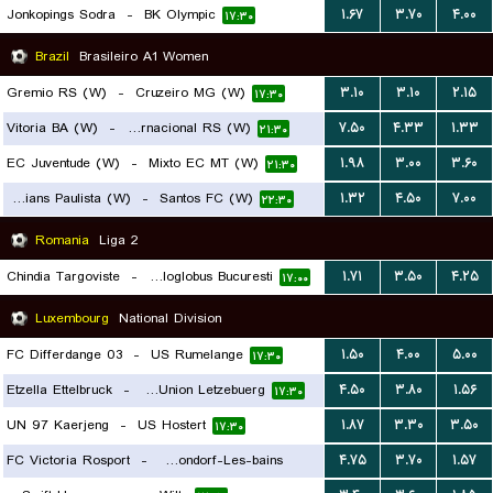
Jonkopings Sodra
-
BK Olympic
۱.۶۷
۳.۷۰
۴.۰۰
۱۷:۳۰
Brazil
Brasileiro A1 Women
Gremio RS (W)
-
Cruzeiro MG (W)
۳.۱۰
۳.۱۰
۲.۱۵
۱۷:۳۰
Vitoria BA (W)
-
SC Internacional RS (W)
۷.۵۰
۴.۳۳
۱.۳۳
۲۱:۳۰
EC Juventude (W)
-
Mixto EC MT (W)
۱.۹۸
۳.۰۰
۳.۶۰
۲۱:۳۰
Corinthians Paulista (W)
-
Santos FC (W)
۱.۳۲
۴.۵۰
۷.۰۰
۲۲:۳۰
Romania
Liga 2
Chindia Targoviste
-
Metaloglobus Bucuresti
۱.۷۱
۳.۵۰
۴.۲۵
۱۷:۰۰
Luxembourg
National Division
FC Differdange 03
-
US Rumelange
۱.۵۰
۴.۰۰
۵.۰۰
۱۷:۳۰
Etzella Ettelbruck
-
Racing FC Union Letzebuerg
۴.۵۰
۳.۸۰
۱.۵۶
۱۷:۳۰
UN 97 Kaerjeng
-
US Hostert
۱.۸۷
۳.۳۰
۳.۵۰
۱۷:۳۰
FC Victoria Rosport
-
US Mondorf-Les-bains
۴.۷۵
۳.۷۰
۱.۵۷