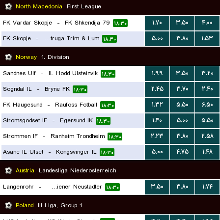
North Macedonia
First League
FK Vardar Skopje
-
FK Shkendija 79
۱.۷۰
۳.۵۰
۴.۰۰
۱۸:۳۰
FK Skopje
-
FC Struga Trim & Lum
۵.۰۰
۳.۸۰
۱.۵۳
۱۸:۳۰
Norway
1. Division
Sandnes Ulf
-
IL Hodd Ulsteinvik
۱.۹۹
۳.۵۰
۳.۲۰
۱۸:۳۰
Sogndal IL
-
Bryne FK
۲.۴۵
۳.۷۰
۲.۴۰
۱۸:۳۰
FK Haugesund
-
Raufoss Fotball
۱.۳۲
۵.۵۰
۶.۵۰
۱۸:۳۰
Stromsgodset IF
-
Egersund IK
۱.۴۰
۵.۰۰
۵.۵۰
۱۸:۳۰
Strommen IF
-
Ranheim Trondheim
۲.۲۳
۳.۸۰
۲.۵۸
۱۸:۳۰
Asane IL Ulset
-
Kongsvinger IL
۵.۰۰
۴.۷۵
۱.۴۸
۱۸:۳۰
Austria
Landesliga Niederosterreich
Langenrohr
-
SC Wiener Neustadter
۳.۵۰
۳.۸۰
۱.۷۴
۱۸:۳۰
Poland
III Liga, Group 1