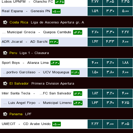
Lobos UPNFM
-
Olancho FC
۲.۷۷
۳.۰۵
۲.۳۵
۰۲:۴۵
Real Espana
-
Genesis PN
۱.۵۹
۳.۳۰
۵.۰۰
۰۵:۰۰
Costa Rica
Liga de Ascenso Apertura gr. A
AD Municipal Grecia
-
Quepos Cambute
۲.۷۰
۳.۳۰
۲.۲۷
۰۳:۳۰
ADR Jicaral
-
AD Sarchi
۱.۴۲
۴.۳۳
۶.۰۰
۲۲:۳۰
Peru
Liga 1 - Clausura
Sport Boys
-
Alianza Lima
۴.۰۰
۳.۲۰
۱.۸۸
۰۴:۳۰
Deportivo Garcilaso
-
UCV Moquegua
۱.۵۰
۳.۸۰
۶.۰۰
۲۱:۳۰
El Salvador
Primera Division Apertura
Inter Santa Tecla
-
Alianza FC San Salvador
۱.۸۲
۳.۲۰
۴.۰۰
۰۲:۳۰
CD Luis Angel Firpo
-
Municipal Limeno
۱.۶۳
۳.۴۰
۴.۷۵
۰۴:۳۰
Panama
LPF
UMECIT
-
CD Arabe Unido
۲.۲۲
۳.۰۰
۳.۰۵
۰۵:۰۰