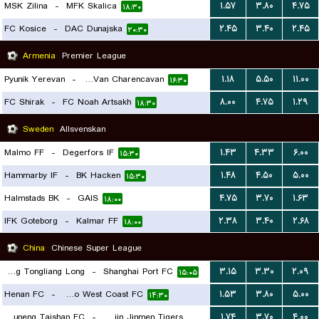
MSK Zilina
-
MFK Skalica
۱.۵۷
۳.۸۰
۴.۷۵
۱۸:۳۰
FC Kosice
-
DAC Dunajska
۲.۴۵
۳.۴۰
۲.۴۵
۲۰:۳۰
Armenia
Premier League
Pyunik Yerevan
-
FC Van Charencavan
۱.۱۸
۵.۵۰
۱۱.۰۰
۱۶:۳۰
FC Shirak
-
FC Noah Artsakh
۸.۰۰
۴.۷۵
۱.۲۹
۱۸:۳۰
Sweden
Allsvenskan
Malmo FF
-
Degerfors IF
۱.۴۳
۴.۳۳
۶.۰۰
۱۵:۳۰
Hammarby IF
-
BK Hacken
۱.۴۸
۴.۵۰
۵.۰۰
۱۵:۳۰
Halmstads BK
-
GAIS
۴.۷۵
۳.۷۰
۱.۶۳
۱۸:۰۰
IFK Goteborg
-
Kalmar FF
۲.۳۸
۳.۴۰
۲.۶۸
۱۸:۰۰
China
Chinese Super League
Chongqing Tongliang Long
-
Shanghai Port FC
۳.۱۵
۳.۳۰
۲.۰۹
۱۵:۰۵
Henan FC
-
Qingdao West Coast FC
۱.۵۳
۳.۸۰
۵.۰۰
۱۴:۳۰
Shandong Luneng Taishan FC
-
Tianjin Jinmen Tigers
۱.۷۴
۳.۷۰
۴.۰۰