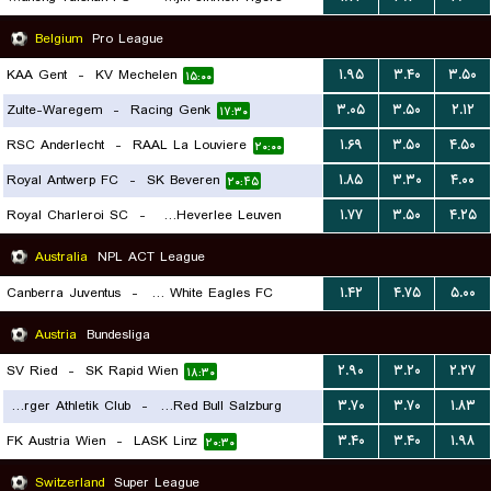
۱۵:۳۰
Belgium
Pro League
KAA Gent
-
KV Mechelen
۱.۹۵
۳.۴۰
۳.۵۰
۱۵:۰۰
Zulte-Waregem
-
Racing Genk
۳.۰۵
۳.۵۰
۲.۱۲
۱۷:۳۰
RSC Anderlecht
-
RAAL La Louviere
۱.۶۹
۳.۵۰
۴.۵۰
۲۰:۰۰
Royal Antwerp FC
-
SK Beveren
۱.۸۵
۳.۳۰
۴.۰۰
۲۰:۴۵
Royal Charleroi SC
-
Oud-Heverlee Leuven
۱.۷۷
۳.۵۰
۴.۲۵
۱۷:۳۰
Australia
NPL ACT League
Canberra Juventus
-
Canberra White Eagles FC
۱.۴۲
۴.۷۵
۵.۰۰
۰۸:۳۰
Austria
Bundesliga
SV Ried
-
SK Rapid Wien
۲.۹۰
۳.۲۰
۲.۲۷
۱۸:۳۰
Wolfsberger Athletik Club
-
FC Red Bull Salzburg
۳.۷۰
۳.۷۰
۱.۸۳
FK Austria Wien
-
LASK Linz
۳.۴۰
۳.۴۰
۱.۹۸
۱۸:۳۰
۲۰:۳۰
Switzerland
Super League