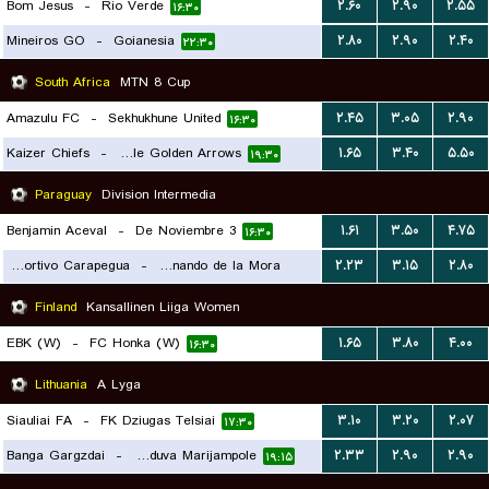
Bom Jesus
-
Rio Verde
۲.۶۰
۲.۹۰
۲.۵۵
۱۶:۳۰
Mineiros GO
-
Goianesia
۲.۸۰
۲.۹۰
۲.۴۰
۲۲:۳۰
South Africa
MTN 8 Cup
Amazulu FC
-
Sekhukhune United
۲.۴۵
۳.۰۵
۲.۹۰
۱۶:۳۰
Kaizer Chiefs
-
Lamontville Golden Arrows
۱.۶۵
۳.۴۰
۵.۵۰
۱۹:۳۰
Paraguay
Division Intermedia
Benjamin Aceval
-
3 De Noviembre
۱.۶۱
۳.۵۰
۴.۷۵
۱۶:۳۰
Club Sportivo Carapegua
-
Fernando de la Mora
۲.۲۳
۳.۱۵
۲.۸۰
۱۶:۳۰
Finland
Kansallinen Liiga Women
EBK (W)
-
FC Honka (W)
۱.۶۵
۳.۸۰
۴.۰۰
۱۶:۳۰
Lithuania
A Lyga
Siauliai FA
-
FK Dziugas Telsiai
۳.۱۰
۳.۲۰
۲.۰۷
۱۷:۳۰
Banga Gargzdai
-
FK Suduva Marijampole
۲.۳۳
۲.۹۰
۲.۹۰
۱۹:۱۵