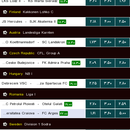
LKS Lodz II
-
KS Warta Sieradz
۳.۲۰
۳.۴۰
۱.۹۶
۱۸:۳۰
Finland
Kakkonen Lohko C
JS Hercules
-
SJK Akatemia II
۲.۱۸
۴.۰۰
۲.۵۰
۱۸:۳۰
Austria
Landesliga Karnten
ASKO Koettmannsdorf
-
SC Landskron
۱.۷۳
۳.۸۰
۳.۵۰
۱۸:۳۰
Czech Republic
CFL, Group A
Dynamo Ceske Budejovice
-
FK Admira Praha
۲.۰۹
۳.۵۰
۲.۸۰
۱۸:۳۰
Hungary
NB I
Debreceni VSC
-
Nyiregyhaza Spartacus FC
۲.۲۵
۳.۳۰
۲.۸۰
۱۹:۰۰
Romania
Liga I
SC FC Petrolul Ploiesti
-
Otelul Galati
۲.۷۰
۳.۰۰
۲.۵۹
۱۹:۰۰
Universitatea Craiova
-
FC Arges
۱.۶۱
۳.۶۰
۵.۰۰
۲۲:۰۰
Sweden
Division 1 Sodra