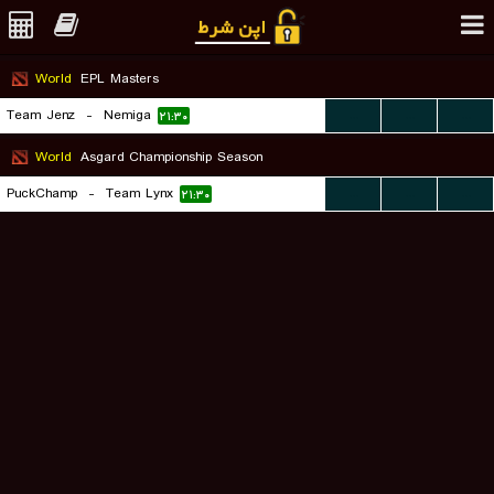
World
EPL Masters
Team Jenz
-
Nemiga
...
...
...
۲۱:۳۰
World
Asgard Championship Season
PuckChamp
-
Team Lynx
...
...
...
۲۱:۳۰