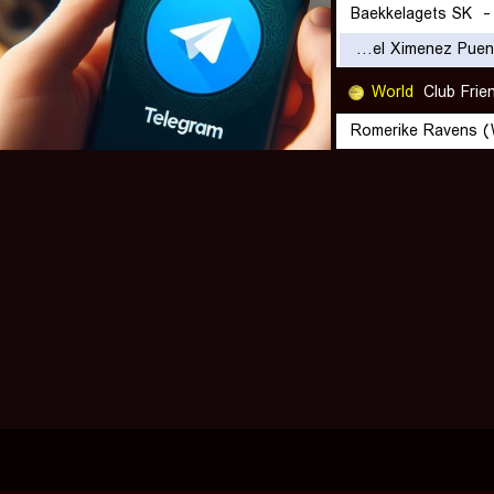
Baekkelagets SK
Angel Ximenez Puente Genil
World
Club Frie
Romerike Ravens 