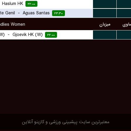
-
Haslum HK
...
...
۲۲:۰۰
-
Aguas Santas
...
...
۲۳:۳۰
اوی
میزبان
ndlies Women
(W)
-
Gjoevik HK (W)
...
...
۲۲:۰۰
معتبرترین سایت پیشبینی ورزشی و کازینو آنلاین