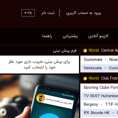
ورود به حساب کاربری
ثبت نام
FA
کازینو آنلاین
پشتیبانی
راهنما
Central A
World
فرم پیش بینی
Guatemala
-
Nica
برای پیش بینی، ضریب بازی مورد نظر
خود را انتخاب کنید
Venezuela
-
Cost
World
Club Frien
Sporting Clube Port
TV 05/07 Hüttenbe
Bergsoy
-
TTIF H
IFK Skovde HK
-