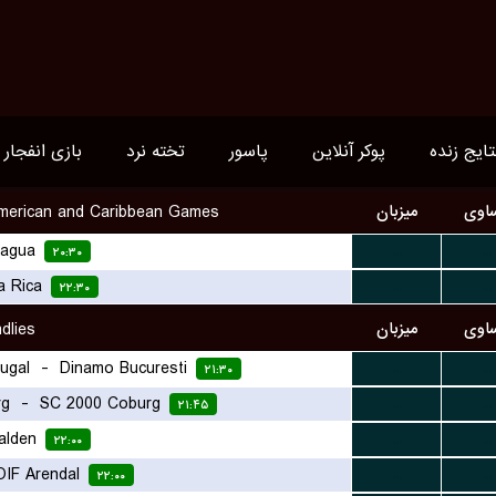
تایج زنده
پوکر آنلاین
پاسور
تخته نرد
بازی انفجار
اوی
میزبان
merican and Caribbean Games
ragua
...
...
۲۰:۳۰
a Rica
...
...
۲۲:۳۰
اوی
میزبان
dlies
ugal
-
Dinamo Bucuresti
...
...
۲۱:۳۰
rg
-
SC 2000 Coburg
...
...
۲۱:۴۵
alden
...
...
۲۲:۰۰
OIF Arendal
...
...
۲۲:۰۰