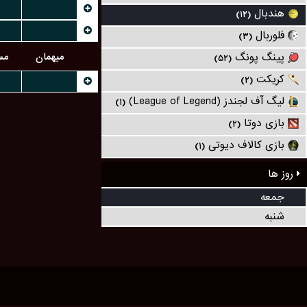
...
هندبال
(۱۲)
...
فلوربال
(۳)
میهمان
مس
پینگ پونگ
(۵۲)
کریکت
...
(۲)
لیگ آف لجندز (League of Legend)
(۱)
بازی دوتا
(۲)
بازی کالاف دیوتی
(۱)
روز ها
جمعه
شنبه