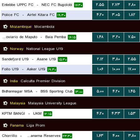
Entebbe UPPC FC
-
NEC FC Bugolobi
۲.۵۵
۲.۷۳
۲.۸۰
۱۶:۳۰
Police FC
-
Airtel Kitara FC
۴.۲۰
۳.۰۵
۱.۸۲
۱۹:۳۰
Mozambique
Mocambola
Clube Ferroviario de Maputo
-
Baia Pemba
۱.۴۸
۳.۲۰
۷.۵۰
۱۶:۱۵
Norway
National League U19
Sandefjord U19
-
Asane U19
۲.۱۲
۳.۸۰
۲.۵۵
۱۵:۳۰
Follo U19
-
Asker U19
۱.۰۶
۱۰.۰۰
۱۷.۰۰
۱۹:۳۰
India
Calcutta Premier Division
Bidhannagar MSA
-
BSS Sporting Club
۵.۰۰
۴.۲۰
۱.۴۵
۱۳:۰۰
Malaysia
Malaysia University League
KPTM BANGI
-
UKM
۴.۲۰
۴.۳۳
۱.۵۳
۱۲:۱۵
Panama
Liga Prom
Chorrillo
-
Alianza Panama Reserves
۱.۶۳
۴.۰۰
۳.۸۰
۲۳:۳۰