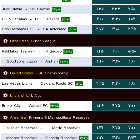
Juve Stabia
-
SS Cavese
۱.۳۶
۴.۳۳
۷.۵۰
۲۲:۰۰
CD Villacanas
-
U.D. Talavera
۴.۰۰
۳.۳۰
۱.۸۲
۲۲:۰۰
Dos Hermanas CF
-
CA Antoniano
۲.۷۷
۳.۰۰
۲.۴۵
۲۲:۰۰
Uzbekistan
Super League
Pakhtakor Tashkent
-
FK Buxoro
۱.۴۵
۴.۰۰
۵.۵۰
۱۸:۳۰
PFK Sogdiyona Jizzax
-
Andijan
۲.۴۰
۳.۲۰
۲.۶۰
۱۷:۳۰
United States
USL Championship
Las Vegas Lights
-
Oakland Roots SC
۲.۲۵
۳.۳۰
۲.۸۰
۰۶:۰۰
England
EFL Cup
Bristol City
-
Walsall FC
۱.۳۶
۴.۷۵
۷.۰۰
۲۲:۱۵
Argentina
Primera B Metropolitana Reserves
Real Pilar Reserves
-
Argentino Merlo Reserves
۱.۳۱
۴.۷۵
۷.۰۰
Deportivo Camioneros Reserves
-
Flandria Reserves
۲.۲۰
۳.۲۰
۲.۷۳
۱۷:۳۰
۱۷:۳۰