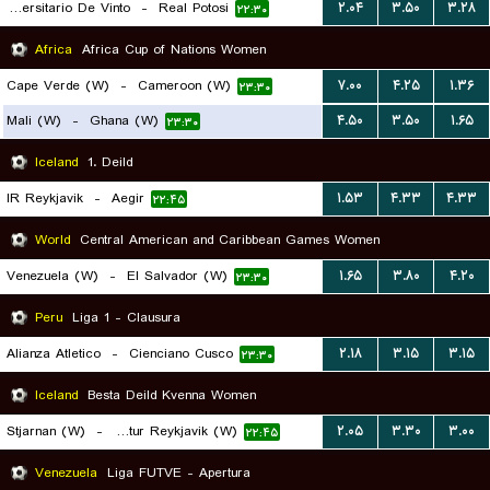
Universitario De Vinto
-
Real Potosi
۲.۰۴
۳.۵۰
۳.۲۸
۲۲:۳۰
Africa
Africa Cup of Nations Women
Cape Verde (W)
-
Cameroon (W)
۷.۰۰
۴.۲۵
۱.۳۶
۲۳:۳۰
Mali (W)
-
Ghana (W)
۴.۵۰
۳.۵۰
۱.۶۵
۲۳:۳۰
Iceland
1. Deild
IR Reykjavik
-
Aegir
۱.۵۳
۴.۳۳
۴.۳۳
۲۲:۴۵
World
Central American and Caribbean Games Women
Venezuela (W)
-
El Salvador (W)
۱.۶۵
۳.۸۰
۴.۲۰
۲۳:۳۰
Peru
Liga 1 - Clausura
Alianza Atletico
-
Cienciano Cusco
۲.۱۸
۳.۱۵
۳.۱۵
۲۳:۳۰
Iceland
Besta Deild Kvenna Women
Stjarnan (W)
-
Throttur Reykjavik (W)
۲.۰۵
۳.۳۰
۳.۰۰
۲۲:۴۵
Venezuela
Liga FUTVE - Apertura