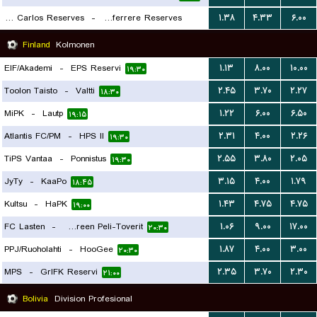
Villa San Carlos Reserves
-
Deportivo Laferrere Reserves
۱.۳۸
۴.۳۳
۶.۰۰
۱۶:۳۰
Finland
Kolmonen
EIF/Akademi
-
EPS Reservi
۱.۱۳
۸.۰۰
۱۰.۰۰
۱۹:۳۰
Toolon Taisto
-
Valtti
۲.۴۵
۳.۷۰
۲.۲۷
۱۸:۳۰
MiPK
-
Lautp
۱.۲۲
۶.۰۰
۶.۵۰
۱۹:۱۵
Atlantis FC/PM
-
HPS II
۲.۳۱
۴.۰۰
۲.۲۶
۱۹:۳۰
TiPS Vantaa
-
Ponnistus
۲.۵۵
۳.۸۰
۲.۰۵
۱۹:۳۰
JyTy
-
KaaPo
۳.۱۵
۴.۰۰
۱.۷۹
۱۸:۴۵
Kultsu
-
HaPK
۱.۴۳
۴.۷۵
۴.۷۵
۱۹:۰۰
FC Lasten
-
Tampereen Peli-Toverit
۱.۰۶
۹.۰۰
۱۷.۰۰
۲۰:۳۰
PPJ/Ruoholahti
-
HooGee
۱.۸۷
۴.۰۰
۳.۰۰
۲۰:۳۰
MPS
-
GrIFK Reservi
۲.۳۵
۳.۷۰
۲.۳۰
۲۱:۰۰
Bolivia
Division Profesional