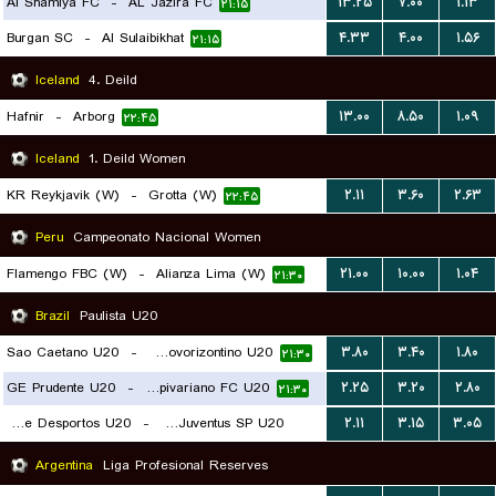
Al Shamiya FC
-
AL Jazira FC
۱۳.۲۵
۷.۰۰
۱.۱۳
۲۱:۱۵
Burgan SC
-
Al Sulaibikhat
۴.۳۳
۴.۰۰
۱.۵۶
۲۱:۱۵
Iceland
4. Deild
Hafnir
-
Arborg
۱۳.۰۰
۸.۵۰
۱.۰۹
۲۲:۴۵
Iceland
1. Deild Women
KR Reykjavik (W)
-
Grotta (W)
۲.۱۱
۳.۶۰
۲.۶۳
۲۲:۴۵
Peru
Campeonato Nacional Women
Flamengo FBC (W)
-
Alianza Lima (W)
۲۱.۰۰
۱۰.۰۰
۱.۰۴
۲۱:۳۰
Brazil
Paulista U20
Sao Caetano U20
-
Gremio Novorizontino U20
۳.۸۰
۳.۴۰
۱.۸۰
۲۱:۳۰
GE Prudente U20
-
Capivariano FC U20
۲.۲۵
۳.۲۰
۲.۸۰
۲۱:۳۰
Portuguesa de Desportos U20
-
CA Juventus SP U20
۲.۱۱
۳.۱۵
۳.۰۵
۲۱:۳۰
Argentina
Liga Profesional Reserves