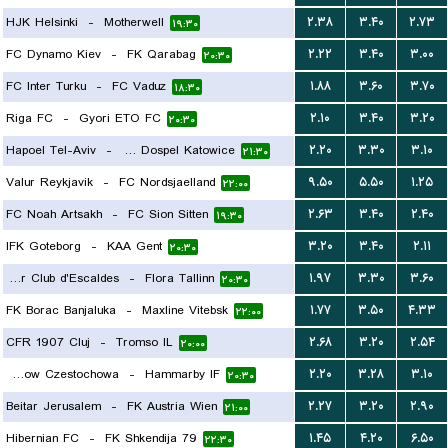
HJK Helsinki
-
Motherwell
۲.۳۸
۳.۴۰
۲.۷۳
۱۹:۳۰
FC Dynamo Kiev
-
FK Qarabag
۲.۲۲
۳.۴۰
۳.۰۰
۲۰:۳۰
FC Inter Turku
-
FC Vaduz
۱.۸۸
۳.۶۰
۳.۷۰
۱۸:۳۰
Riga FC
-
Gyori ETO FC
۲.۱۰
۳.۴۰
۳.۲۰
۲۰:۳۰
Hapoel Tel-Aviv
-
GKS Dospel Katowice
۲.۲۰
۳.۳۰
۳.۱۰
۲۱:۳۰
Valur Reykjavik
-
FC Nordsjaelland
۹.۵۰
۵.۵۰
۱.۲۵
۲۲:۰۰
FC Noah Artsakh
-
FC Sion Sitten
۲.۶۳
۳.۴۰
۲.۴۰
۱۹:۳۰
IFK Goteborg
-
KAA Gent
۳.۲۰
۳.۴۰
۲.۱۱
۲۰:۳۰
Inter Club d'Escaldes
-
Flora Tallinn
۱.۹۷
۳.۳۰
۳.۶۰
۲۰:۳۰
FK Borac Banjaluka
-
Maxline Vitebsk
۱.۷۷
۳.۵۰
۴.۳۳
۲۲:۰۰
CFR 1907 Cluj
-
Tromso IL
۲.۶۸
۳.۲۰
۲.۵۴
۲۰:۰۰
Rakow Czestochowa
-
Hammarby IF
۲.۲۰
۳.۲۸
۳.۱۰
۲۰:۳۰
Beitar Jerusalem
-
FK Austria Wien
۲.۲۷
۳.۲۰
۲.۹۰
۲۱:۰۰
Hibernian FC
-
FK Shkendija 79
۱.۴۵
۴.۲۰
۶.۵۰
۲۲:۳۰