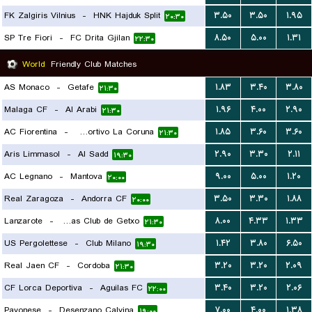
FK Zalgiris Vilnius
-
HNK Hajduk Split
۳.۵۰
۳.۵۰
۱.۹۵
۲۰:۳۰
SP Tre Fiori
-
FC Drita Gjilan
۸.۵۰
۵.۰۰
۱.۳۱
۲۲:۳۰
World
Friendly Club Matches
AS Monaco
-
Getafe
۱.۸۳
۳.۴۰
۳.۸۰
۲۱:۳۰
Malaga CF
-
Al Arabi
۱.۹۶
۴.۰۰
۲.۹۰
۲۱:۳۰
AC Fiorentina
-
Deportivo La Coruna
۱.۸۵
۳.۶۰
۳.۶۰
۲۱:۳۰
Aris Limmasol
-
Al Sadd
۲.۹۰
۳.۳۰
۲.۱۱
۱۹:۳۰
AC Legnano
-
Mantova
۹.۰۰
۵.۰۰
۱.۲۰
۲۰:۰۰
Real Zaragoza
-
Andorra CF
۳.۵۰
۳.۳۰
۱.۸۸
۲۰:۰۰
Lanzarote
-
Arenas Club de Getxo
۸.۰۰
۴.۳۳
۱.۳۳
۲۱:۳۰
US Pergolettese
-
Club Milano
۱.۴۲
۳.۸۰
۶.۵۰
۱۹:۳۰
Real Jaen CF
-
Cordoba
۳.۲۰
۳.۲۰
۲.۰۹
۲۱:۳۰
CF Lorca Deportiva
-
Aguilas FC
۳.۴۰
۳.۲۰
۲.۰۶
۲۲:۰۰
Pavonese
-
Desenzano Calvina
۷.۰۰
۴.۰۰
۱.۳۸
۱۹:۰۰