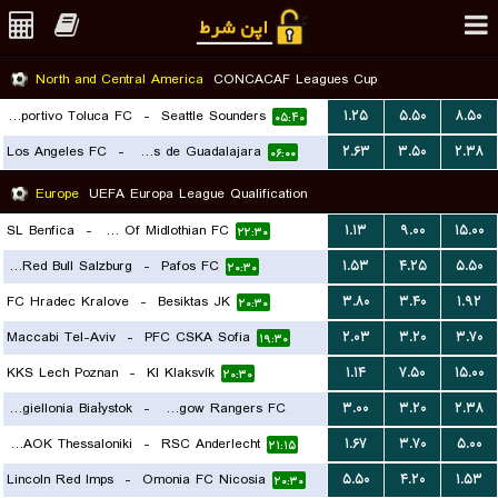
North and Central America
CONCACAF Leagues Cup
Deportivo Toluca FC
-
Seattle Sounders
۱.۲۵
۵.۵۰
۸.۵۰
۰۵:۴۰
Los Angeles FC
-
CD Chivas de Guadalajara
۲.۶۳
۳.۵۰
۲.۳۸
۰۶:۰۰
Europe
UEFA Europa League Qualification
SL Benfica
-
Hearts Of Midlothian FC
۱.۱۳
۹.۰۰
۱۵.۰۰
۲۲:۳۰
FC Red Bull Salzburg
-
Pafos FC
۱.۵۳
۴.۲۵
۵.۵۰
۲۰:۳۰
FC Hradec Kralove
-
Besiktas JK
۳.۸۰
۳.۴۰
۱.۹۲
۲۰:۳۰
Maccabi Tel-Aviv
-
PFC CSKA Sofia
۲.۰۳
۳.۲۰
۳.۷۰
۱۹:۳۰
KKS Lech Poznan
-
KI Klaksvík
۱.۱۴
۷.۵۰
۱۵.۰۰
۲۰:۳۰
Jagiellonia Białystok
-
Glasgow Rangers FC
۳.۰۰
۳.۲۰
۲.۳۸
FC PAOK Thessaloniki
-
RSC Anderlecht
۱.۶۷
۳.۷۰
۵.۰۰
۱۹:۳۰
۲۱:۱۵
Lincoln Red Imps
-
Omonia FC Nicosia
۵.۵۰
۴.۲۰
۱.۵۳
۲۰:۳۰