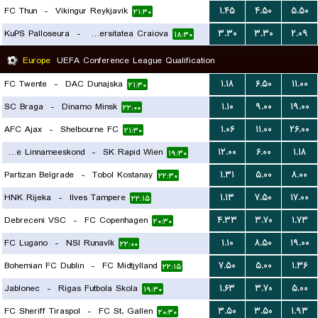
FC Thun
-
Vikingur Reykjavik
۱.۴۵
۴.۵۰
۵.۵۰
۲۱:۳۰
KuPS Palloseura
-
Universitatea Craiova
۳.۳۰
۳.۳۰
۲.۰۹
۱۸:۳۰
Europe
UEFA Conference League Qualification
FC Twente
-
DAC Dunajska
۱.۱۸
۶.۵۰
۱۱.۰۰
۲۱:۳۰
SC Braga
-
Dinamo Minsk
۱.۱۰
۹.۰۰
۱۹.۰۰
۲۲:۰۰
AFC Ajax
-
Shelbourne FC
۱.۰۶
۱۱.۰۰
۲۶.۰۰
۲۱:۳۰
Paide Linnameeskond
-
SK Rapid Wien
۱۲.۰۰
۶.۰۰
۱.۱۸
۱۹:۳۰
Partizan Belgrade
-
Tobol Kostanay
۱.۳۱
۵.۰۰
۸.۰۰
۲۲:۳۰
HNK Rijeka
-
Ilves Tampere
۱.۱۳
۷.۵۰
۱۷.۰۰
۲۲:۱۵
Debreceni VSC
-
FC Copenhagen
۴.۳۳
۳.۷۰
۱.۷۳
۲۰:۳۰
FC Lugano
-
NSI Runavík
۱.۱۰
۸.۵۰
۱۹.۰۰
۲۲:۰۰
Bohemian FC Dublin
-
FC Midtjylland
۷.۵۰
۵.۰۰
۱.۳۶
۲۲:۱۵
Jablonec
-
Rigas Futbola Skola
۱.۶۳
۳.۷۰
۵.۰۰
۱۹:۳۰
FC Sheriff Tiraspol
-
FC St. Gallen
۳.۵۰
۳.۵۰
۱.۹۳
۲۰:۳۰