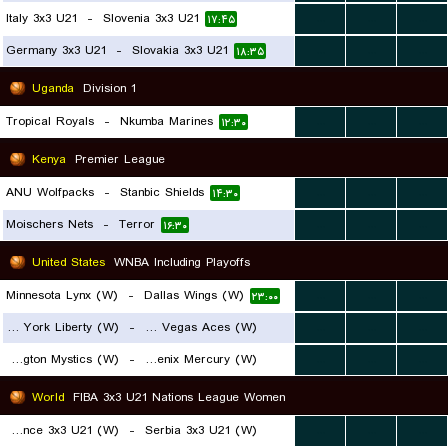
Italy 3x3 U21
-
Slovenia 3x3 U21
...
...
...
۱۷:۴۵
Germany 3x3 U21
-
Slovakia 3x3 U21
...
...
...
۱۸:۳۵
Uganda
Division 1
Tropical Royals
-
Nkumba Marines
...
...
...
۱۲:۳۰
Kenya
Premier League
ANU Wolfpacks
-
Stanbic Shields
...
...
...
۱۴:۳۰
Moischers Nets
-
Terror
...
...
...
۱۶:۳۰
United States
WNBA Including Playoffs
Minnesota Lynx (W)
-
Dallas Wings (W)
...
...
...
۲۳:۰۰
New York Liberty (W)
-
Las Vegas Aces (W)
...
...
...
Washington Mystics (W)
-
Phoenix Mercury (W)
...
...
...
۲۰:۰۰
۲۲:۳۰
World
FIBA 3x3 U21 Nations League Women
France 3x3 U21 (W)
-
Serbia 3x3 U21 (W)
...
...
...