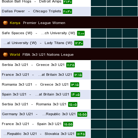
Boston Ball Hogs
-
Detroit Amps
...
...
...
۲۱:۳۰
Dallas Power
-
Chicago Triplets
...
...
...
۲۰:۳۰
Kenya
Premier League Women
Safe Spaces (W)
-
Zetech University (W)
...
...
...
۱۱:۰۰
United States International University (W)
-
Lady Titans (W)
...
...
...
۱۲:۳۰
World
FIBA 3x3 U21 Nations League
Serbia 3x3 U21
-
Greece 3x3 U21
...
...
...
۱۱:۲۵
France 3x3 U21
-
Great Britain 3x3 U21
...
...
...
۱۲:۱۵
Romania 3x3 U21
-
Greece 3x3 U21
...
...
...
۱۳:۱۵
Spain 3x3 U21
-
Great Britain 3x3 U21
...
...
...
۱۴:۰۵
Serbia 3x3 U21
-
Romania 3x3 U21
...
...
...
۱۵:۰۵
Germany 3x3 U21
-
Czech Republic 3x3 U21
...
...
...
۱۵:۵۵
France 3x3 U21
-
Spain 3x3 U21
...
...
...
۱۵:۵۵
Czech Republic 3x3 U21
-
Slovakia 3x3 U21
...
...
...
۱۶:۴۵