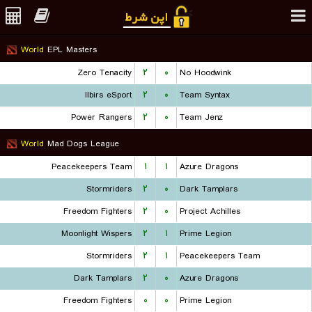
World
EPL Masters
Zero Tenacity
۲
۰
No Hoodwink
Ilbirs eSport
۲
۰
Team Syntax
Power Rangers
۲
۰
Team Jenz
World
Mad Dogs League
Peacekeepers Team
۱
۱
Azure Dragons
Stormriders
۲
۰
Dark Tamplars
Freedom Fighters
۲
۰
Project Achilles
Moonlight Wispers
۲
۱
Prime Legion
Stormriders
۲
۱
Peacekeepers Team
Dark Tamplars
۲
۰
Azure Dragons
Freedom Fighters
۰
۰
Prime Legion