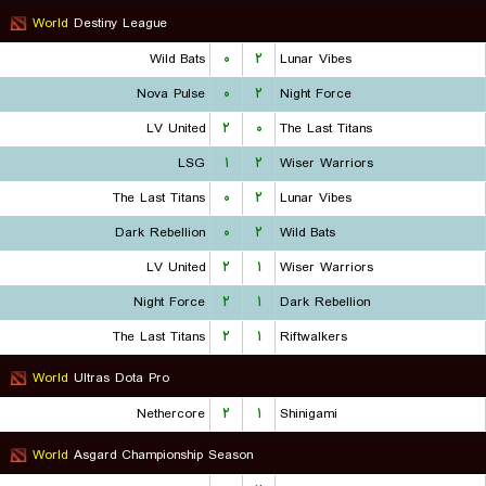
World
Destiny League
Wild Bats
۰
۲
Lunar Vibes
Nova Pulse
۰
۲
Night Force
LV United
۲
۰
The Last Titans
LSG
۱
۲
Wiser Warriors
The Last Titans
۰
۲
Lunar Vibes
Dark Rebellion
۰
۲
Wild Bats
LV United
۲
۱
Wiser Warriors
Night Force
۲
۱
Dark Rebellion
The Last Titans
۲
۱
Riftwalkers
World
Ultras Dota Pro
Nethercore
۲
۱
Shinigami
World
Asgard Championship Season