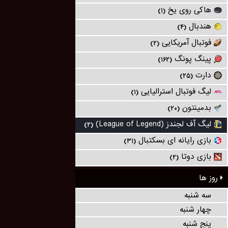
هاکی روی یخ
(۱)
هندبال
(۴)
فوتبال آمریکایی
(۲)
پینگ پونگ
(۱۶۲)
دارت
(۲۵)
لیگ فوتبال استرالیایی
(۱)
بدمینتون
(۲۰)
لیگ آف لجندز (League of Legend)
(۲)
بازی رایانه ای بسکتبال
(۳۱)
بازی دوتا
(۲)
روز ها
سه شنبه
چهار شنبه
پنج شنبه