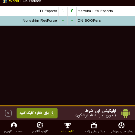
World
LCK Rounds
T1 Esports
۱
۲
Hanwha Life Esports
Nongshim RedForce
-
-
DN SOOPers
اپلیکیشن اپن شرط
برای دانلود کلیک کنید
(بدون نیاز به فیلترشکن)
پیش بینی ورزشی
پیش بینی زنده
نتایج زنده
کازینو آنلاین
حساب کاربری