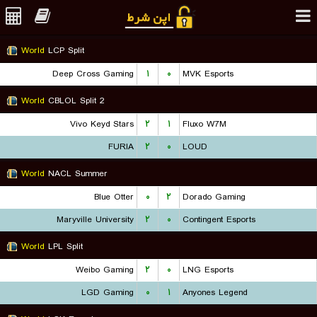
World
LCP Split
Deep Cross Gaming
۱
۰
MVK Esports
World
CBLOL Split 2
Vivo Keyd Stars
۲
۱
Fluxo W7M
FURIA
۲
۰
LOUD
World
NACL Summer
Blue Otter
۰
۲
Dorado Gaming
Maryville University
۲
۰
Contingent Esports
World
LPL Split
Weibo Gaming
۲
۰
LNG Esports
LGD Gaming
۰
۱
Anyones Legend