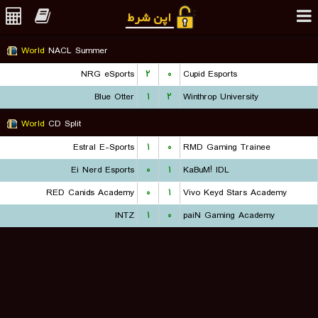
World
NACL Summer
NRG eSports
۲
۰
Cupid Esports
Blue Otter
۱
۲
Winthrop University
World
CD Split
Estral E-Sports
۱
۰
RMD Gaming Trainee
Ei Nerd Esports
۰
۱
KaBuM! IDL
RED Canids Academy
۰
۱
Vivo Keyd Stars Academy
INTZ
۱
۰
paiN Gaming Academy