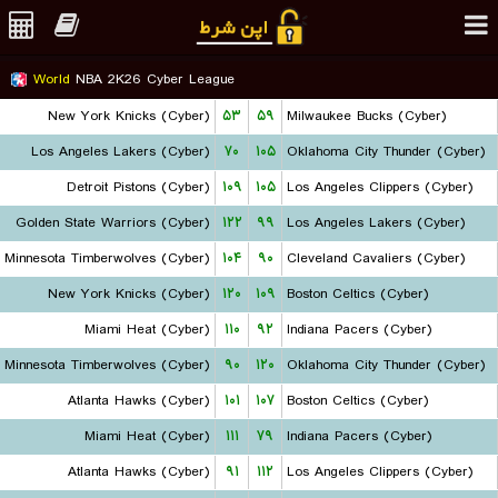
World
NBA 2K26 Cyber League
New York Knicks (Cyber)
۵۳
۵۹
Milwaukee Bucks (Cyber)
Los Angeles Lakers (Cyber)
۷۰
۱۰۵
Oklahoma City Thunder (Cyber)
Detroit Pistons (Cyber)
۱۰۹
۱۰۵
Los Angeles Clippers (Cyber)
Golden State Warriors (Cyber)
۱۲۲
۹۹
Los Angeles Lakers (Cyber)
Minnesota Timberwolves (Cyber)
۱۰۴
۹۰
Cleveland Cavaliers (Cyber)
New York Knicks (Cyber)
۱۲۰
۱۰۹
Boston Celtics (Cyber)
Miami Heat (Cyber)
۱۱۰
۹۲
Indiana Pacers (Cyber)
Minnesota Timberwolves (Cyber)
۹۰
۱۲۰
Oklahoma City Thunder (Cyber)
Atlanta Hawks (Cyber)
۱۰۱
۱۰۷
Boston Celtics (Cyber)
Miami Heat (Cyber)
۱۱۱
۷۹
Indiana Pacers (Cyber)
Atlanta Hawks (Cyber)
۹۱
۱۱۲
Los Angeles Clippers (Cyber)