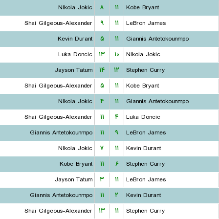
NIkola Jokic
۸
۱۱
Kobe Bryant
Shai Gilgeous-Alexander
۹
۱۱
LeBron James
Kevin Durant
۵
۱۱
Giannis Antetokounmpo
Luka Doncic
۱۳
۱۰
NIkola Jokic
Jayson Tatum
۱۴
۱۲
Stephen Curry
Shai Gilgeous-Alexander
۵
۱۱
Kobe Bryant
NIkola Jokic
۴
۱۱
Giannis Antetokounmpo
Shai Gilgeous-Alexander
۱۱
۴
Luka Doncic
Giannis Antetokounmpo
۱۱
۹
LeBron James
NIkola Jokic
۷
۱۱
Kevin Durant
Kobe Bryant
۱۱
۶
Stephen Curry
Jayson Tatum
۳
۱۱
LeBron James
Giannis Antetokounmpo
۱۱
۲
Kevin Durant
Shai Gilgeous-Alexander
۱۳
۱۱
Stephen Curry