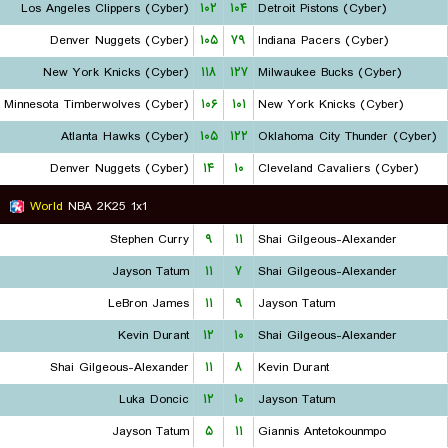
Los Angeles Clippers (Cyber)
۱۰۲
۱۰۴
Detroit Pistons (Cyber)
Denver Nuggets (Cyber)
۱۰۵
۷۹
Indiana Pacers (Cyber)
New York Knicks (Cyber)
۱۱۸
۱۲۷
Milwaukee Bucks (Cyber)
Minnesota Timberwolves (Cyber)
۱۰۶
۱۰۱
New York Knicks (Cyber)
Atlanta Hawks (Cyber)
۱۰۵
۱۲۲
Oklahoma City Thunder (Cyber)
Denver Nuggets (Cyber)
۱۴
۱۰
Cleveland Cavaliers (Cyber)
World
NBA 2K25 1x1
Stephen Curry
۹
۱۱
Shai Gilgeous-Alexander
Jayson Tatum
۱۱
۷
Shai Gilgeous-Alexander
LeBron James
۱۱
۹
Jayson Tatum
Kevin Durant
۱۲
۱۰
Shai Gilgeous-Alexander
Shai Gilgeous-Alexander
۱۱
۸
Kevin Durant
Luka Doncic
۱۲
۱۰
Jayson Tatum
Jayson Tatum
۵
۱۱
Giannis Antetokounmpo