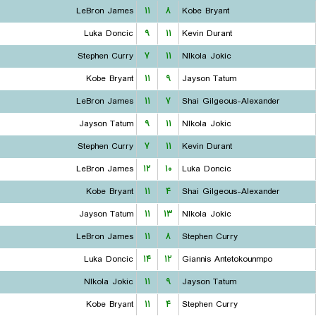
LeBron James
۱۱
۸
Kobe Bryant
Luka Doncic
۹
۱۱
Kevin Durant
Stephen Curry
۷
۱۱
NIkola Jokic
Kobe Bryant
۱۱
۹
Jayson Tatum
LeBron James
۱۱
۷
Shai Gilgeous-Alexander
Jayson Tatum
۹
۱۱
NIkola Jokic
Stephen Curry
۷
۱۱
Kevin Durant
LeBron James
۱۲
۱۰
Luka Doncic
Kobe Bryant
۱۱
۴
Shai Gilgeous-Alexander
Jayson Tatum
۱۱
۱۳
NIkola Jokic
LeBron James
۱۱
۸
Stephen Curry
Luka Doncic
۱۴
۱۲
Giannis Antetokounmpo
NIkola Jokic
۱۱
۹
Jayson Tatum
Kobe Bryant
۱۱
۴
Stephen Curry