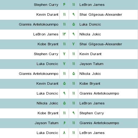
Stephen Curry
۴
۱۱
LeBron James
Kevin Durant
۱۱
۹
Shai Gilgeous-Alexander
Giannis Antetokounmpo
۱۱
۵
Luka Doncic
LeBron James
۱۲
۹
NIkola Jokic
Kobe Bryant
۱۱
۷
Shai Gilgeous-Alexander
Stephen Curry
۷
۱۱
Kevin Durant
Luka Doncic
۷
۱۱
Jayson Tatum
Giannis Antetokounmpo
۱۱
۵
NIkola Jokic
Kevin Durant
۵
۱۱
Kobe Bryant
Luka Doncic
۹
۱۱
Giannis Antetokounmpo
NIkola Jokic
۵
۱۱
LeBron James
Kobe Bryant
۱۱
۹
Stephen Curry
Jayson Tatum
۶
۱۱
Giannis Antetokounmpo
Luka Doncic
۸
۱۱
LeBron James