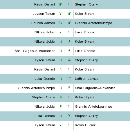
Kevin Durant
۱۳
۱۱
Stephen Curry
Jayson Tatum
۷
۱۲
Kobe Bryant
LeBron James
۱۰
۱۲
Giannis Antetokounmpo
NIkola Jokic
۷
۱۱
Luka Doncic
NIkola Jokic
۱۱
۶
Kobe Bryant
Shai Gilgeous-Alexander
۱۱
۹
Luka Doncic
Jayson Tatum
۱۱
۵
Stephen Curry
Kevin Durant
۹
۱۱
Kobe Bryant
Luka Doncic
۱۱
۱۳
LeBron James
Giannis Antetokounmpo
۱۱
۴
Shai Gilgeous-Alexander
Stephen Curry
۵
۱۱
Kobe Bryant
NIkola Jokic
۶
۱۱
Giannis Antetokounmpo
Luka Doncic
۱۱
۷
Stephen Curry
Jayson Tatum
۷
۱۱
Kevin Durant