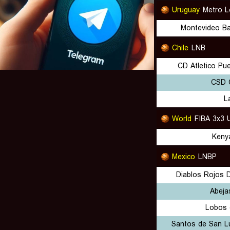
Uruguay
Metro 
Montevideo Ba
Chile
LNB
CD Atletico Pu
CSD 
L
World
FIBA 3x3 
Keny
Mexico
LNBP
Diablos Rojos 
Abeja
Lobos 
Santos de San Lu