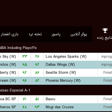
پوکر آنلاین
پاسور
تخته نرد
بازی انفجار
تایج زنده
BA Including Playoffs
o Sky (W)
۳۳
۲۶
Los Angeles Sparks (W)
inprog
stics (W)
۹۵
۹۲
Dallas Wings (W)
inprog
berty (W)
۹۲
۸۶
Seattle Storm (W)
Finis
Dream (W)
۹۶
۸۲
Phoenix Mercury (W)
Finis
ivisao Especial A-1
nca BC SP
۶۱
۵۱
Bauru
Finis
heiros SP
۶۸
۹۳
Mogi das Cruzes
Finis