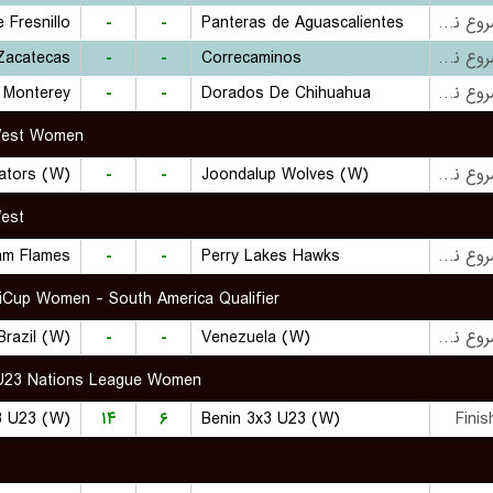
 Fresnillo
-
-
Panteras de Aguascalientes
بازی شروع نشده است
Zacatecas
-
-
Correcaminos
بازی شروع نشده است
 Monterey
-
-
Dorados De Chihuahua
بازی شروع نشده است
West Women
ators (W)
-
-
Joondalup Wolves (W)
بازی شروع نشده است
est
am Flames
-
-
Perry Lakes Hawks
بازی شروع نشده است
iCup Women - South America Qualifier
Brazil (W)
-
-
Venezuela (W)
بازی شروع نشده است
U23 Nations League Women
3 U23 (W)
۱۴
۶
Benin 3x3 U23 (W)
Finis