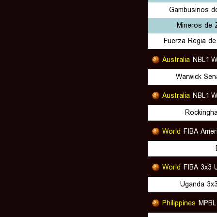
Gambusinos de
Mineros de 
Fuerza Regia de
Australia
NBL1 
Warwick Sen
Australia
NBL1 W
Rockingh
World
FIBA Amer
World
FIBA 3x3 
Uganda 3x
Philippines
MPBL