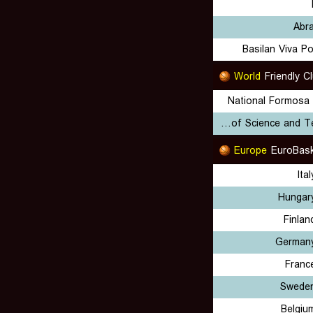
Abr
Basilan Viva P
World
Friendly C
National Formosa 
Chien Hsin University of Science and Technology
Europe
EuroBask
Ita
Hungar
Finla
German
Franc
Swede
Belgiu