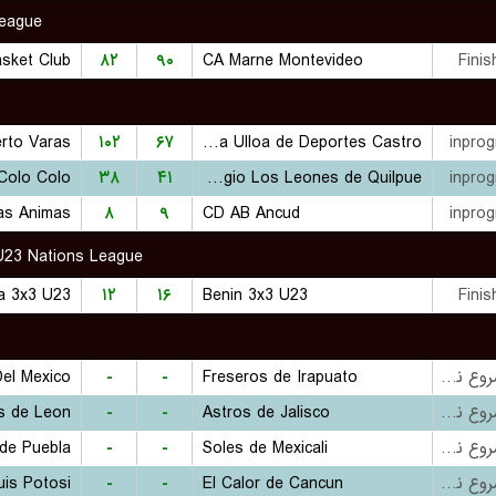
League
sket Club
۸۲
۹۰
CA Marne Montevideo
Finis
erto Varas
۱۰۲
۶۷
Naviera Ulloa de Deportes Castro
inprog
Colo Colo
۳۸
۴۱
Colegio Los Leones de Quilpue
inprog
as Animas
۸
۹
CD AB Ancud
inprog
U23 Nations League
a 3x3 U23
۱۲
۱۶
Benin 3x3 U23
Finis
Del Mexico
-
-
Freseros de Irapuato
بازی شروع نشده است
s de Leon
-
-
Astros de Jalisco
بازی شروع نشده است
de Puebla
-
-
Soles de Mexicali
بازی شروع نشده است
is Potosi
-
-
El Calor de Cancun
بازی شروع نشده است