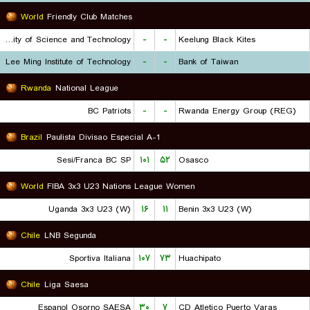
World
Friendly Club Matches
Chien Hsin University of Science and Technology
-
-
Keelung Black Kites
Lee Ming Institute of Technology
-
-
Bank of Taiwan
Rwanda
National League
BC Patriots
-
-
Rwanda Energy Group (REG)
Brazil
Paulista Divisao Especial A-1
Sesi/Franca BC SP
۱۰۱
۵۲
Osasco
World
FIBA 3x3 U23 Nations League Women
Uganda 3x3 U23 (W)
۱۶
۱۱
Benin 3x3 U23 (W)
Chile
LNB Segunda
Sportiva Italiana
۱۰۷
۷۳
Huachipato
Chile
Liga Saesa
Espanol Osorno SAESA
۳۰
۷
CD Atletico Puerto Varas