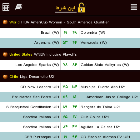
World
FIBA AmeriCup Women - South America Qualifier
Brazil (W)
۶۱
۴۸
Colombia (W)
Argentina (W)
۵۳
۴۴
Venezuela (W)
United States
WNBA Including Playoffs
Los Angeles Sparks (W)
۷۸
۸۴
Golden State Valkyries (W)
Chile
Liga Desarrollo U21
CD New Leaders U21
۳۵
۱۰۴
Municipal Puente Alto U21
Estudiantes San Pedro U21
۵۹
۸۱
CD American Junior College U21
CDS Basquetbol Constitucion U21
۸۹
۴۴
Rangers de Talca U21
Sportiva Italiana U21
۶۵
۶۷
Club Colina U21
Sportiva Italiana U21
۸۴
۴۳
Aguilas La Calera U21
CEB Purranque U21
۶۱
۹۴
CD Escolar Aleman PV U21