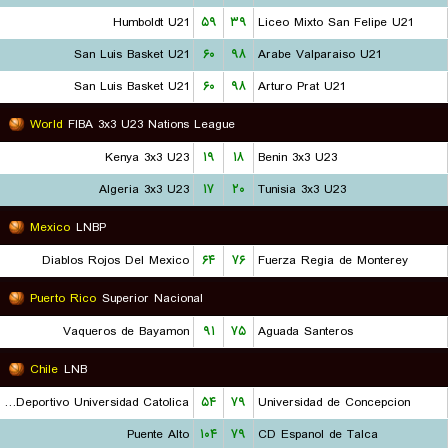
Humboldt U21
۵۹
۳۹
Liceo Mixto San Felipe U21
San Luis Basket U21
۶۰
۹۸
Arabe Valparaiso U21
San Luis Basket U21
۶۰
۹۸
Arturo Prat U21
World
FIBA 3x3 U23 Nations League
Kenya 3x3 U23
۱۹
۱۸
Benin 3x3 U23
Algeria 3x3 U23
۱۷
۲۰
Tunisia 3x3 U23
Mexico
LNBP
Diablos Rojos Del Mexico
۶۴
۷۶
Fuerza Regia de Monterey
Puerto Rico
Superior Nacional
Vaqueros de Bayamon
۹۱
۷۵
Aguada Santeros
Chile
LNB
Club Deportivo Universidad Catolica
۵۴
۷۹
Universidad de Concepcion
Puente Alto
۱۰۴
۷۹
CD Espanol de Talca