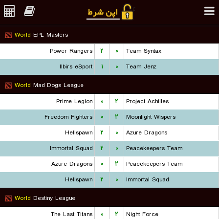
World
EPL Masters
Power Rangers
۲
۰
Team Syntax
Ilbirs eSport
۱
۰
Team Jenz
World
Mad Dogs League
Prime Legion
۰
۲
Project Achilles
Freedom Fighters
۰
۲
Moonlight Wispers
Hellspawn
۲
۰
Azure Dragons
Immortal Squad
۲
۰
Peacekeepers Team
Azure Dragons
۰
۲
Peacekeepers Team
Hellspawn
۲
۰
Immortal Squad
World
Destiny League
The Last Titans
۰
۲
Night Force