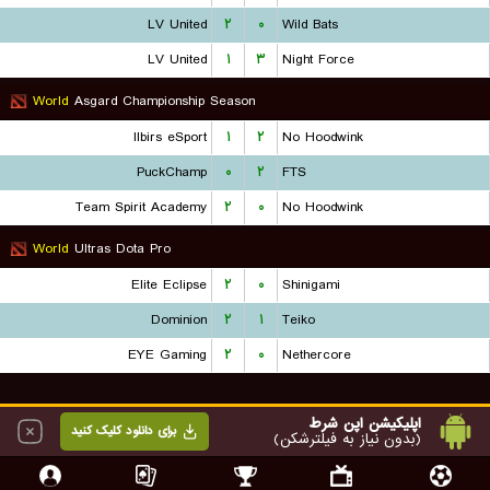
LV United
۲
۰
Wild Bats
LV United
۱
۳
Night Force
World
Asgard Championship Season
Ilbirs eSport
۱
۲
No Hoodwink
PuckChamp
۰
۲
FTS
Team Spirit Academy
۲
۰
No Hoodwink
World
Ultras Dota Pro
Elite Eclipse
۲
۰
Shinigami
Dominion
۲
۱
Teiko
EYE Gaming
۲
۰
Nethercore
اپلیکیشن اپن شرط
برای دانلود کلیک کنید
(بدون نیاز به فیلترشکن)