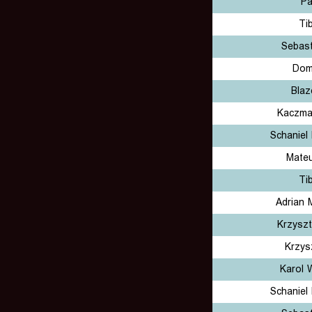
Pa
Ti
Sebast
Domi
Blaz
Kaczma
Schaniel
Mateu
Ti
Adrian 
Krzyszt
Krzys
Karol 
Schaniel