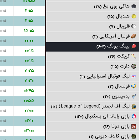
hed
۰۷:۵۵
هاکی روی یخ
(۲۸)
hed
۱۱:۱۵
هندبال
(۱۵)
hed
۱۱:۱۵
فلوربال
(۹)
hed
۱۵:۱۵
فوتبال آمریکایی
(۲)
hed
۰۰:۰۰
پینگ پونگ
(۶۰۷)
hed
۰۰:۱۵
کریکت
(۲۶)
hed
۰۰:۱۵
دارت
(۲۵)
hed
۰۱:۲۵
لیگ فوتبال استرالیایی
(۲)
hed
۰۱:۳۰
فوتسال
(۲)
hed
۰۱:۴۵
بدمینتون
(۲۰)
hed
۰۱:۵۵
لیگ آف لجندز (League of Legend)
(۱۰)
hed
۰۲:۰۰
بازی رایانه ای بسکتبال
(۱۲۰)
hed
۰۲:۱۰
بازی دوتا
(۱۶)
hed
۰۳:۰۰
بازی کالاف دیوتی
(۱)