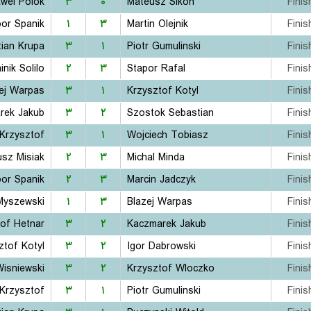
wel Polok
۳
۰
Mateusz Sikon
Finis
bor Spanik
۱
۳
Martin Olejnik
Finis
ian Krupa
۳
۱
Piotr Gumulinski
Finis
nik Solilo
۲
۳
Stapor Rafal
Finis
ej Warpas
۳
۱
Krzysztof Kotyl
Finis
rek Jakub
۳
۲
Szostok Sebastian
Finis
 Krzysztof
۳
۱
Wojciech Tobiasz
Finis
sz Misiak
۲
۳
Michal Minda
Finis
bor Spanik
۲
۳
Marcin Jadczyk
Finis
Myszewski
۱
۳
Blazej Warpas
Finis
of Hetnar
۳
۲
Kaczmarek Jakub
Finis
ztof Kotyl
۳
۲
Igor Dabrowski
Finis
Wisniewski
۳
۲
Krzysztof Wloczko
Finis
 Krzysztof
۳
۱
Piotr Gumulinski
Finis