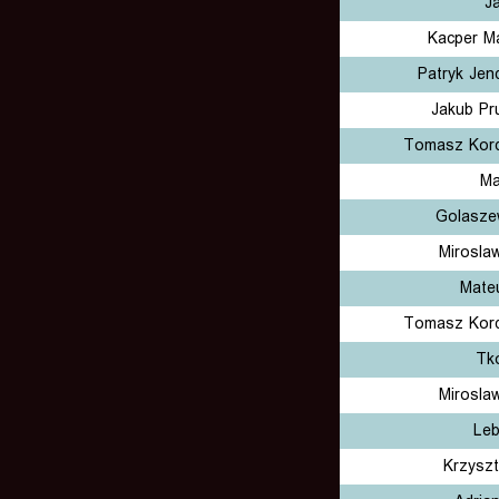
J
Kacper Ma
Patryk Jen
Jakub Pr
Tomasz Kor
Ma
Golasze
Mirosla
Mate
Tomasz Kor
Tk
Mirosla
Leb
Krzyszt