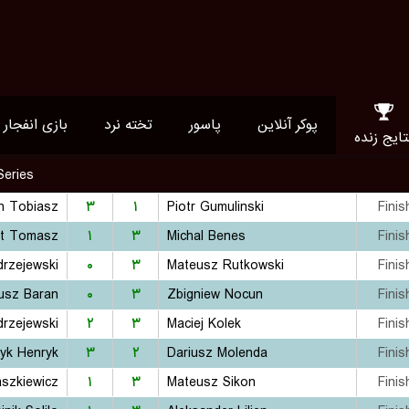
پوکر آنلاین
پاسور
تخته نرد
بازی انفجار
تایج زنده
Series
h Tobiasz
۳
۱
Piotr Gumulinski
Finis
dt Tomasz
۱
۳
Michal Benes
Finis
drzejewski
۰
۳
Mateusz Rutkowski
Finis
usz Baran
۰
۳
Zbigniew Nocun
Finis
drzejewski
۲
۳
Maciej Kolek
Finis
yk Henryk
۳
۲
Dariusz Molenda
Finis
aszkiewicz
۱
۳
Mateusz Sikon
Finis