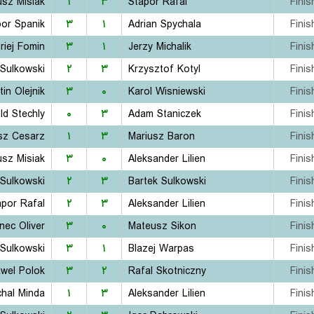
sz Misiak
۱
۳
Stapor Rafal
Finis
bor Spanik
۳
۱
Adrian Spychala
Finis
riej Fomin
۳
۱
Jerzy Michalik
Finis
 Sulkowski
۲
۳
Krzysztof Kotyl
Finis
tin Olejnik
۳
۰
Karol Wisniewski
Finis
ld Stechly
۰
۳
Adam Staniczek
Finis
sz Cesarz
۱
۳
Mariusz Baron
Finis
sz Misiak
۳
۰
Aleksander Lilien
Finis
 Sulkowski
۲
۳
Bartek Sulkowski
Finis
apor Rafal
۲
۳
Aleksander Lilien
Finis
nec Oliver
۳
۰
Mateusz Sikon
Finis
 Sulkowski
۳
۱
Blazej Warpas
Finis
wel Polok
۳
۲
Rafal Skotniczny
Finis
chal Minda
۱
۳
Aleksander Lilien
Finis