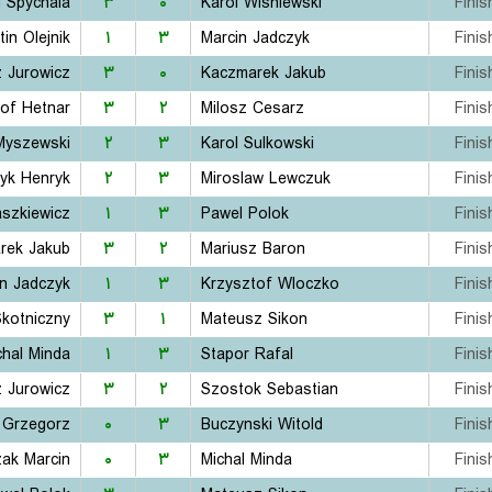
n Spychala
۳
۰
Karol Wisniewski
Finis
tin Olejnik
۱
۳
Marcin Jadczyk
Finis
 Jurowicz
۳
۰
Kaczmarek Jakub
Finis
of Hetnar
۳
۲
Milosz Cesarz
Finis
Myszewski
۲
۳
Karol Sulkowski
Finis
yk Henryk
۲
۳
Miroslaw Lewczuk
Finis
aszkiewicz
۱
۳
Pawel Polok
Finis
rek Jakub
۳
۲
Mariusz Baron
Finis
in Jadczyk
۱
۳
Krzysztof Wloczko
Finis
Skotniczny
۳
۱
Mateusz Sikon
Finis
chal Minda
۱
۳
Stapor Rafal
Finis
 Jurowicz
۳
۲
Szostok Sebastian
Finis
 Grzegorz
۰
۳
Buczynski Witold
Finis
zak Marcin
۰
۳
Michal Minda
Finis