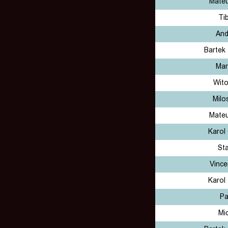
Mateu
Ti
And
Bartek
Mar
Wito
Milo
Mateu
Karol
St
Vince
Karol
Pa
Mi