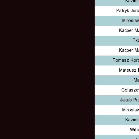
Kazimi
Patryk Jen
Mirosla
Kacper Ma
Tk
Kacper Ma
Tomasz Kor
Mateusz 
Ma
Golasze
Jakub Pr
Mirosla
Kazimi
Wito