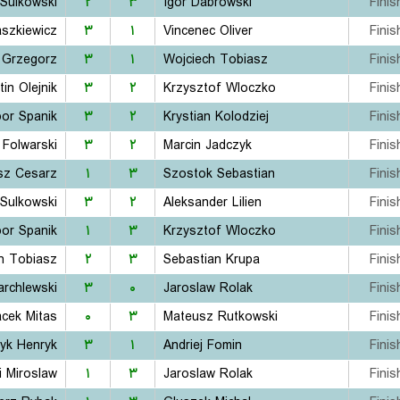
 Sulkowski
۲
۳
Igor Dabrowski
Finis
aszkiewicz
۳
۱
Vincenec Oliver
Finis
 Grzegorz
۳
۱
Wojciech Tobiasz
Finis
tin Olejnik
۳
۲
Krzysztof Wloczko
Finis
bor Spanik
۳
۲
Krystian Kolodziej
Finis
 Folwarski
۳
۲
Marcin Jadczyk
Finis
sz Cesarz
۱
۳
Szostok Sebastian
Finis
 Sulkowski
۳
۲
Aleksander Lilien
Finis
bor Spanik
۱
۳
Krzysztof Wloczko
Finis
h Tobiasz
۲
۳
Sebastian Krupa
Finis
rchlewski
۳
۰
Jaroslaw Rolak
Finis
acek Mitas
۰
۳
Mateusz Rutkowski
Finis
yk Henryk
۳
۱
Andriej Fomin
Finis
i Miroslaw
۱
۳
Jaroslaw Rolak
Finis