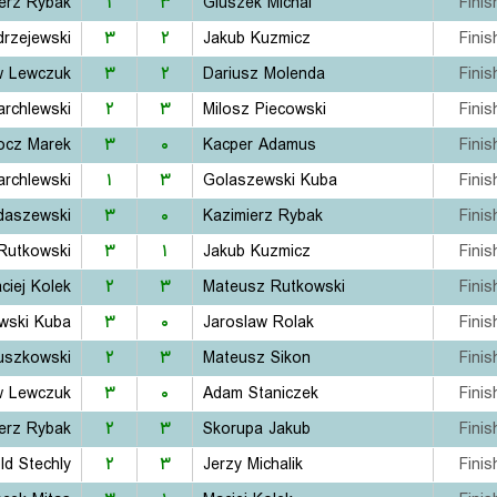
erz Rybak
۱
۳
Gluszek Michal
Finis
drzejewski
۳
۲
Jakub Kuzmicz
Finis
w Lewczuk
۳
۲
Dariusz Molenda
Finis
rchlewski
۲
۳
Milosz Piecowski
Finis
ocz Marek
۳
۰
Kacper Adamus
Finis
rchlewski
۱
۳
Golaszewski Kuba
Finis
daszewski
۳
۰
Kazimierz Rybak
Finis
Rutkowski
۳
۱
Jakub Kuzmicz
Finis
ciej Kolek
۲
۳
Mateusz Rutkowski
Finis
wski Kuba
۳
۰
Jaroslaw Rolak
Finis
uszkowski
۲
۳
Mateusz Sikon
Finis
w Lewczuk
۳
۰
Adam Staniczek
Finis
erz Rybak
۲
۳
Skorupa Jakub
Finis
ld Stechly
۲
۳
Jerzy Michalik
Finis