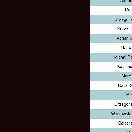
Adria
Mar
Grzegorz
Krzyszt
Adrian 
Tkacz
Michal P
Kaczma
Marc
Rafal 
Mi
Grzegorz
Wichowski
Balcer