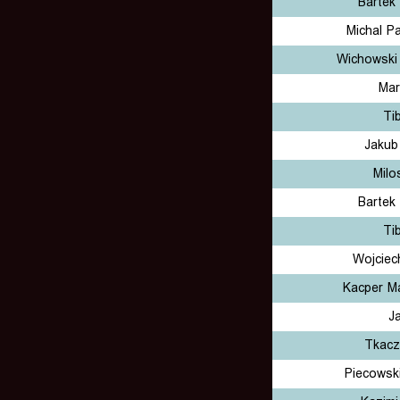
Bartek
Michal P
Wichowski
Mar
Ti
Jakub
Milo
Bartek
Ti
Wojciec
Kacper Ma
J
Tkacz
Piecowsk