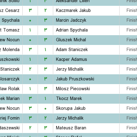
nik Solilo
۱
۳
Aleksander Lilien
Finis
sz Cesarz
۳
۲
Kaczmarek Jakub
Finis
n Spychala
۰
۳
Marcin Jadczyk
Finis
dt Tomasz
۱
۳
Adrian Spychala
Finis
iew Nocun
۰
۳
Gluszek Michal
Finis
z Molenda
۳
۱
Adam Staniczek
Finis
uszkowski
۱
۳
Kacper Adamus
Finis
Staniczek
۲
۳
Jerzy Michalik
Finis
losarczyk
۰
۳
Jakub Pruszkowski
Finis
law Rolak
۱
۳
Milosz Piecowski
Finis
ek Marian
۳
۱
Tkocz Marek
Finis
iew Nocun
۳
۰
Skorupa Jakub
Finis
riej Fomin
۳
۲
Jerzy Michalik
Finis
daszewski
۲
۳
Mateusz Baran
Finis