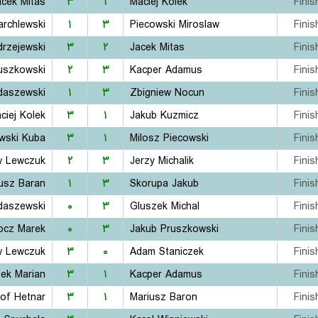
acek Mitas
۳
۱
Maciej Kolek
Finis
rchlewski
۱
۳
Piecowski Miroslaw
Finis
drzejewski
۳
۲
Jacek Mitas
Finis
uszkowski
۲
۳
Kacper Adamus
Finis
daszewski
۱
۳
Zbigniew Nocun
Finis
ciej Kolek
۳
۱
Jakub Kuzmicz
Finis
wski Kuba
۳
۱
Milosz Piecowski
Finis
w Lewczuk
۲
۳
Jerzy Michalik
Finis
usz Baran
۱
۳
Skorupa Jakub
Finis
daszewski
۰
۳
Gluszek Michal
Finis
ocz Marek
۰
۳
Jakub Pruszkowski
Finis
w Lewczuk
۳
۰
Adam Staniczek
Finis
ek Marian
۳
۱
Kacper Adamus
Finis
of Hetnar
۳
۱
Mariusz Baron
Finis