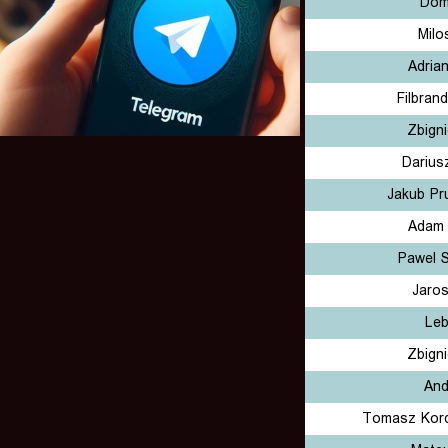
Domi
Milo
Adria
Filbran
Zbign
Darius
Jakub Pr
Adam 
Pawel S
Jaros
Leb
Zbign
And
Tomasz Kor