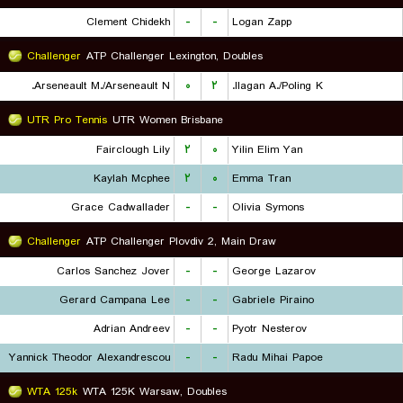
Clement Chidekh
-
-
Logan Zapp
Challenger
ATP Challenger Lexington, Doubles
Arseneault M./Arseneault N.
۰
۲
Ilagan A./Poling K.
UTR Pro Tennis
UTR Women Brisbane
Fairclough Lily
۲
۰
Yilin Elim Yan
Kaylah Mcphee
۲
۰
Emma Tran
Grace Cadwallader
-
-
Olivia Symons
Challenger
ATP Challenger Plovdiv 2, Main Draw
Carlos Sanchez Jover
-
-
George Lazarov
Gerard Campana Lee
-
-
Gabriele Piraino
Adrian Andreev
-
-
Pyotr Nesterov
Yannick Theodor Alexandrescou
-
-
Radu Mihai Papoe
WTA 125k
WTA 125K Warsaw, Doubles