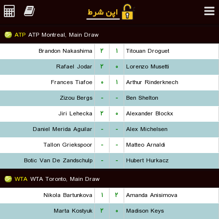
ATP
ATP Montreal, Main Draw
Brandon Nakashima
۲
۱
Titouan Droguet
Rafael Jodar
۲
۰
Lorenzo Musetti
Frances Tiafoe
۰
۱
Arthur Rinderknech
Zizou Bergs
-
-
Ben Shelton
Jiri Lehecka
۲
۰
Alexander Blockx
Daniel Merida Aguilar
-
-
Alex Michelsen
Tallon Griekspoor
-
-
Matteo Arnaldi
Botic Van De Zandschulp
-
-
Hubert Hurkacz
WTA
WTA Toronto, Main Draw
Nikola Bartunkova
۱
۲
Amanda Anisimova
Marta Kostyuk
۲
۰
Madison Keys