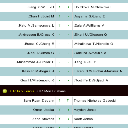
Jiang X./Wu F-H.
۲
۱
Bouzkova M./Noskova L.
Chan H./Joint M.
۲
۰
Aoyama S./Liang E.
Kato M./Samsonova L.
۲
۰
Eala A./Williams V.
Andreescu B./Cross K.
-
-
Eikeri U./Gleason Q.
Bucsa C./Chong E.
-
-
Mihalikova T./Nicholls O.
Neel I./Olmos G.
-
-
Danilina A./Krunic A.
Muhammad A./Stollar F.
-
-
Tang Q./Xu Y.
Kessler M./Pegula J.
-
-
Errani S./Melichar-Martinez N.
Guo H./Mladenovic K.
-
-
Routliffe E./Sutjiadi A.
UTR Pro Tennis
UTR Men Brisbane
Sam Ryan Ziegann
۱
۲
Thomas Nicholas Gadecki
Omar Jasika
۲
۰
Hayden Jones
Zane Stevens
۲
۰
Scott Jones