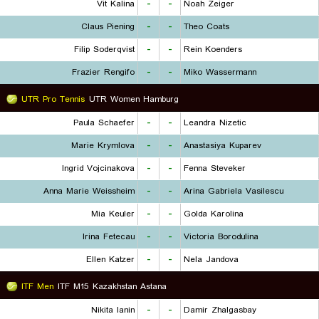
Vit Kalina
-
-
Noah Zeiger
Claus Piening
-
-
Theo Coats
Filip Soderqvist
-
-
Rein Koenders
Frazier Rengifo
-
-
Miko Wassermann
UTR Pro Tennis
UTR Women Hamburg
Paula Schaefer
-
-
Leandra Nizetic
Marie Krymlova
-
-
Anastasiya Kuparev
Ingrid Vojcinakova
-
-
Fenna Steveker
Anna Marie Weissheim
-
-
Arina Gabriela Vasilescu
Mia Keuler
-
-
Golda Karolina
Irina Fetecau
-
-
Victoria Borodulina
Ellen Katzer
-
-
Nela Jandova
ITF Men
ITF M15 Kazakhstan Astana
Nikita Ianin
-
-
Damir Zhalgasbay