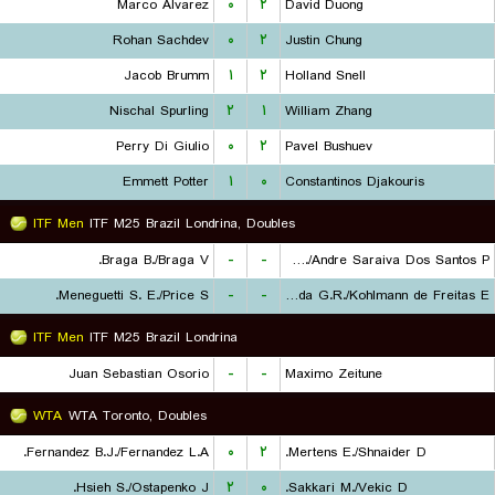
Marco Alvarez
۰
۲
David Duong
Rohan Sachdev
۰
۲
Justin Chung
Jacob Brumm
۱
۲
Holland Snell
Nischal Spurling
۲
۱
William Zhang
Perry Di Giulio
۰
۲
Pavel Bushuev
Emmett Potter
۱
۰
Constantinos Djakouris
ITF Men
ITF M25 Brazil Londrina, Doubles
Braga B./Braga V.
-
-
Leite W./Andre Saraiva Dos Santos P.
Meneguetti S. E./Price S.
-
-
de Almeida G.R./Kohlmann de Freitas E.
ITF Men
ITF M25 Brazil Londrina
Juan Sebastian Osorio
-
-
Maximo Zeitune
WTA
WTA Toronto, Doubles
Fernandez B.J./Fernandez L.A.
۰
۲
Mertens E./Shnaider D.
Hsieh S./Ostapenko J.
۲
۰
Sakkari M./Vekic D.