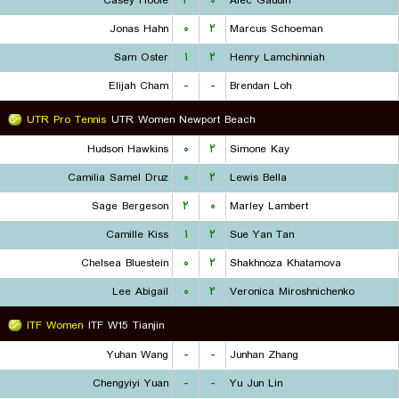
Casey Hoole
۲
۰
Alec Gaudin
Jonas Hahn
۰
۲
Marcus Schoeman
Sam Oster
۱
۲
Henry Lamchinniah
Elijah Cham
-
-
Brendan Loh
UTR Pro Tennis
UTR Women Newport Beach
Hudson Hawkins
۰
۲
Simone Kay
Camilia Samel Druz
۰
۲
Lewis Bella
Sage Bergeson
۲
۰
Marley Lambert
Camille Kiss
۱
۲
Sue Yan Tan
Chelsea Bluestein
۰
۲
Shakhnoza Khatamova
Lee Abigail
۰
۲
Veronica Miroshnichenko
ITF Women
ITF W15 Tianjin
Yuhan Wang
-
-
Junhan Zhang
Chengyiyi Yuan
-
-
Yu Jun Lin