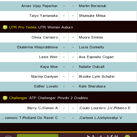
Arnav Vijay Paparkar
-
-
Martin Borisiouk
Taiyo Yamanaka
-
-
Shunsuke Mitsui
UTR Pro Tennis
UTR Women Auburn
Olivia Carneiro
-
-
Moore Emmie
Ekaterina Khayrutdinova
-
-
Lucia Donnelly
Lexie Weir
-
-
Ava Esposito Cogan
Kaya Moe
-
-
Natalie Outcalt
Marina Davtyan
-
-
Brooke Lynn Schafer
Esther Lovato
-
-
Kate Sharabura
Challenger
ATP Challenger Plovdiv 2 Doubles
Barry C./Genov A.
-
-
Couto Loureiro J.V./Ribeiro E.
Radovanovic T./Rolland De Ravel C.
-
-
Carboni L./Uzhylovskyi V.