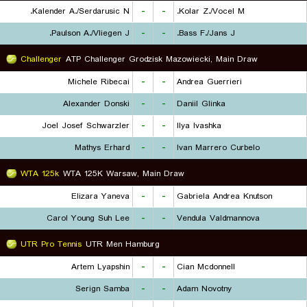
Kalender A./Serdarusic N.
-
-
Kolar Z./Vocel M.
Paulson A./Vliegen J.
-
-
Bass F./Jans J.
Challenger
ATP Challenger Grodzisk Mazowiecki, Main Draw
Michele Ribecai
-
-
Andrea Guerrieri
Alexander Donski
-
-
Daniil Glinka
Joel Josef Schwarzler
-
-
Ilya Ivashka
Mathys Erhard
-
-
Ivan Marrero Curbelo
WTA 125k
WTA 125K Warsaw, Main Draw
Elizara Yaneva
-
-
Gabriela Andrea Knutson
Carol Young Suh Lee
-
-
Vendula Valdmannova
UTR Pro Tennis
UTR Men Hamburg
Artem Lyapshin
-
-
Cian Mcdonnell
Serign Samba
-
-
Adam Novotny