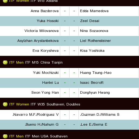
ITF Women
ITF W15 Astana
Anna Bazderova
-
-
Edda Mamedova
Yuka Hosoki
-
-
Zeel Desai
Victoria Milovanova
-
-
Nina Sozaonova
Asylzhan Arystanbekova
-
-
Liel Rothensteiner
Eva Korysheva
-
-
Kisa Yoshioka
ITF Men
ITF M15 China Tianjin
Yuki Mochizuki
-
-
Huang Tsung-Hao
Hanlei Lu
-
-
Isaac Becroft
Seon Yong Han
-
-
Donghyun Hwang
ITF Women
ITF W35 Southaven, Doubles
Navarro M.F./Rodriguez V.
-
-
Guzman D./Williams S.
Bueno H./Nahum G.
-
-
Lee E./Sema E.
ITF Men
ITF Men USA Southaven