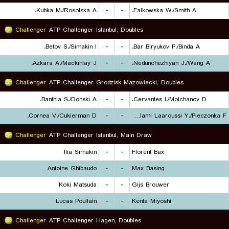
Kubka M./Rosolska A.
-
-
Falkowska W./Smith A.
Challenger
ATP Challenger Istanbul, Doubles
Betov S./Simakin I.
-
-
Bar Biryukov P./Binda A.
Azkara A./Mackinlay J.
-
-
Nedunchezhiyan J./Wang A.
Challenger
ATP Challenger Grodzisk Mazowiecki, Doubles
Banthia S./Donski A.
-
-
Cervantes I./Molchanov D.
Cornea V./Cukierman D.
-
-
Lalami Laaroussi Y./Pieczonka F.
Challenger
ATP Challenger Istanbul, Main Draw
Ilia Simakin
-
-
Florent Bax
Antoine Ghibaudo
-
-
Max Basing
Koki Matsuda
-
-
Gijs Brouwer
Lucas Poullain
-
-
Kenta Miyoshi
Challenger
ATP Challenger Hagen, Doubles