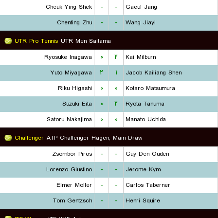
Cheuk Ying Shek
-
-
Gaeul Jang
Chenting Zhu
-
-
Wang Jiayi
UTR Pro Tennis
UTR Men Saitama
Ryosuke Inagawa
۰
۲
Kai Milburn
Yuto Miyagawa
۲
۱
Jacob Kailiang Shen
Riku Higashi
۰
۰
Kotaro Matsumura
Suzuki Eita
۰
۲
Ryota Tanuma
Satoru Nakajima
۰
۰
Manato Uchida
Challenger
ATP Challenger Hagen, Main Draw
Zsombor Piros
-
-
Guy Den Ouden
Lorenzo Giustino
-
-
Jerome Kym
Elmer Moller
-
-
Carlos Taberner
Tom Gentzsch
-
-
Henri Squire