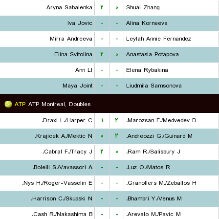
Aryna Sabalenka
۲
۰
Shuai Zhang
Iva Jovic
-
-
Alina Korneeva
Mirra Andreeva
-
-
Leylah Annie Fernandez
Elina Svitolina
۲
۰
Anastasia Potapova
Ann LI
-
-
Elena Rybakina
Maya Joint
-
-
Liudmila Samsonova
ATP
ATP Montreal, Doubles
Draxl L./Harper C.
۱
۲
Marozsan F./Medvedev D.
Krajicek A./Mektic N.
۰
۲
Andreozzi G./Guinard M.
Cabral F./Tracy J.
۲
۰
Ram R./Salisbury J.
Bolelli S./Vavassori A.
-
-
Luz O./Matos R.
Nys H./Roger-Vasselin E.
-
-
Granollers M./Zeballos H.
Harrison C./Skupski N.
-
-
Bhambri Y./Venus M.
Cash R./Nakashima B.
-
-
Arevalo M./Pavic M.