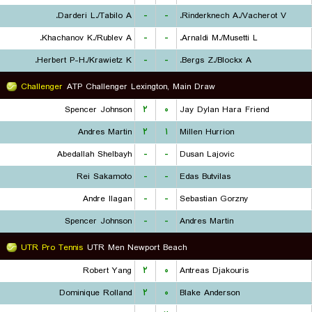
Darderi L./Tabilo A.
-
-
Rinderknech A./Vacherot V.
Khachanov K./Rublev A.
-
-
Arnaldi M./Musetti L.
Herbert P-H./Krawietz K.
-
-
Bergs Z./Blockx A.
Challenger
ATP Challenger Lexington, Main Draw
Spencer Johnson
۲
۰
Jay Dylan Hara Friend
Andres Martin
۲
۱
Millen Hurrion
Abedallah Shelbayh
-
-
Dusan Lajovic
Rei Sakamoto
-
-
Edas Butvilas
Andre Ilagan
-
-
Sebastian Gorzny
Spencer Johnson
-
-
Andres Martin
UTR Pro Tennis
UTR Men Newport Beach
Robert Yang
۲
۰
Antreas Djakouris
Dominique Rolland
۲
۰
Blake Anderson