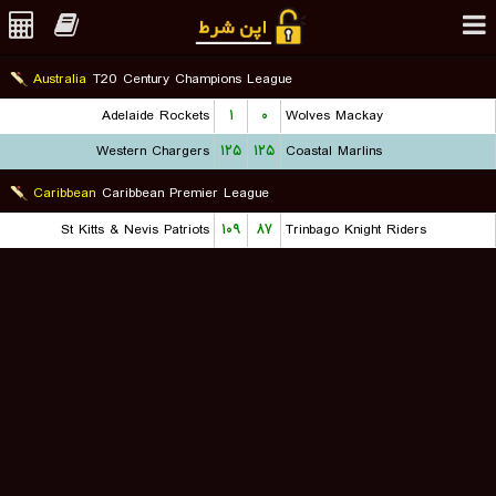
Australia
T20 Century Champions League
Adelaide Rockets
۱
۰
Wolves Mackay
Western Chargers
۱۲۵
۱۲۵
Coastal Marlins
Caribbean
Caribbean Premier League
St Kitts & Nevis Patriots
۱۰۹
۸۷
Trinbago Knight Riders