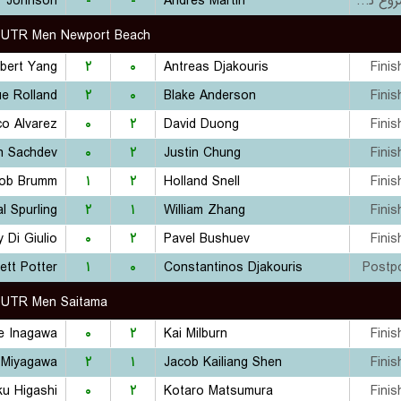
r Johnson
-
-
Andres Martin
بازی شروع نشده است
UTR Men Newport Beach
bert Yang
۲
۰
Antreas Djakouris
Finis
e Rolland
۲
۰
Blake Anderson
Finis
o Alvarez
۰
۲
David Duong
Finis
n Sachdev
۰
۲
Justin Chung
Finis
ob Brumm
۱
۲
Holland Snell
Finis
l Spurling
۲
۱
William Zhang
Finis
y Di Giulio
۰
۲
Pavel Bushuev
Finis
tt Potter
۱
۰
Constantinos Djakouris
Postp
UTR Men Saitama
e Inagawa
۰
۲
Kai Milburn
Finis
 Miyagawa
۲
۱
Jacob Kailiang Shen
Finis
ku Higashi
۰
۲
Kotaro Matsumura
Finis