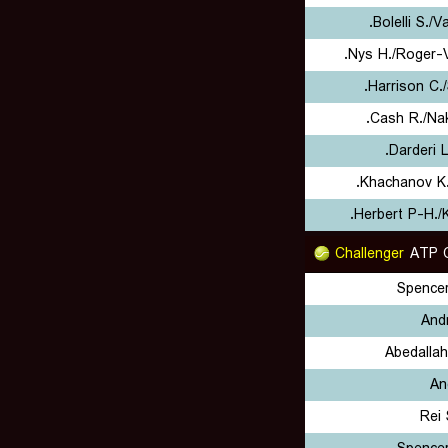
Bolelli S./V
Nys H./Roger-V
Harrison C./
Cash R./Na
Darderi L
Khachanov K.
Herbert P-H./K
Challenger
ATP C
Spence
And
Abedalla
An
Rei