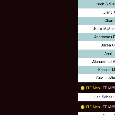
Hsieh S./Os
Jiang 
Chan H
Kato M./Sam
Andreescu B
Bucsa C
Neel I
Muhammad A./
Kessler M.
Guo H./Mla
ITF Men
ITF M25
Juan Sebasti
ITF Men
ITF M25