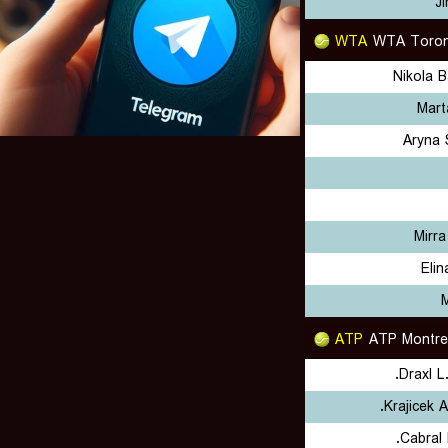
Ji
WTA
WTA Toron
Nikola 
Mart
Aryna 
Mirr
Elin
ATP
ATP Montre
Draxl L
Krajicek A
Cabral 