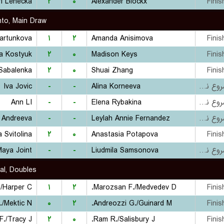
ri Lehecka
۲
۰
Alexander Blockx
Finis
to, Main Draw
Bartunkova
۱
۲
Amanda Anisimova
Finis
a Kostyuk
۲
۰
Madison Keys
Finis
Sabalenka
۲
۰
Shuai Zhang
Finis
Iva Jovic
-
-
Alina Korneeva
بازی شروع نشده است
Ann LI
-
-
Elena Rybakina
بازی شروع نشده است
a Andreeva
-
-
Leylah Annie Fernandez
بازی شروع نشده است
a Svitolina
۲
۰
Anastasia Potapova
Finis
Maya Joint
-
-
Liudmila Samsonova
بازی شروع نشده است
al, Doubles
./Harper C.
۱
۲
Marozsan F./Medvedev D.
Finis
./Mektic N.
۰
۲
Andreozzi G./Guinard M.
Finis
F./Tracy J.
۲
۰
Ram R./Salisbury J.
Finis