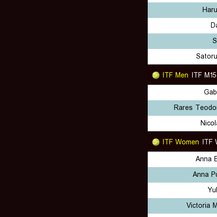
Har
D
S
Satoru
ITF Men
ITF M15
Gab
Rares Teodor
Nico
ITF Women
ITF 
Anna 
Anna P
Yu
Victoria 