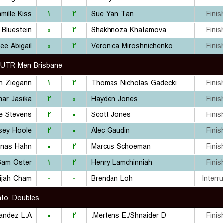
mille Kiss
۱
۲
Sue Yan Tan
Finis
 Bluestein
۰
۲
Shakhnoza Khatamova
Finis
ee Abigail
۰
۲
Veronica Miroshnichenko
Finis
UTR Men Brisbane
n Ziegann
۱
۲
Thomas Nicholas Gadecki
Finis
ar Jasika
۲
۰
Hayden Jones
Finis
e Stevens
۲
۰
Scott Jones
Finis
sey Hoole
۲
۰
Alec Gaudin
Finis
onas Hahn
۰
۲
Marcus Schoeman
Finis
Sam Oster
۱
۲
Henry Lamchinniah
Finis
lijah Cham
-
-
Brendan Loh
Interr
to, Doubles
۰
۲
Mertens E./Shnaider D.
Finis