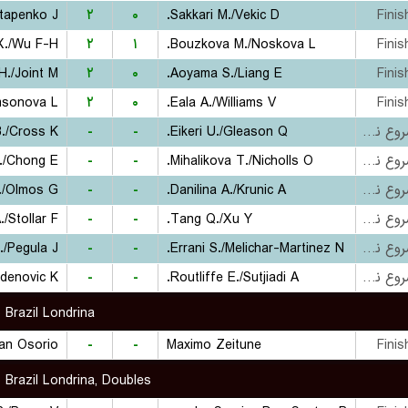
tapenko J.
۲
۰
Sakkari M./Vekic D.
Finis
X./Wu F-H.
۲
۱
Bouzkova M./Noskova L.
Finis
./Joint M.
۲
۰
Aoyama S./Liang E.
Finis
sonova L.
۲
۰
Eala A./Williams V.
Finis
./Cross K.
-
-
Eikeri U./Gleason Q.
بازی شروع نشده است
./Chong E.
-
-
Mihalikova T./Nicholls O.
بازی شروع نشده است
./Olmos G.
-
-
Danilina A./Krunic A.
بازی شروع نشده است
Stollar F.
-
-
Tang Q./Xu Y.
بازی شروع نشده است
/Pegula J.
-
-
Errani S./Melichar-Martinez N.
بازی شروع نشده است
denovic K.
-
-
Routliffe E./Sutjiadi A.
بازی شروع نشده است
 Brazil Londrina
an Osorio
-
-
Maximo Zeitune
Finis
 Brazil Londrina, Doubles