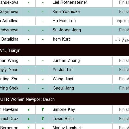
tanbekova
-
-
Liel Rothensteiner
Finis
Korysheva
-
-
Kisa Yoshioka
Finis
 Arifullina
-
-
Ha Eum Lee
inprog
Sedysheva
-
-
Su Jeong Jang
Finis
a Bataikina
-
-
Irem Kurt
بازی شروع نشده است
W15 Tianjin
han Wang
-
-
Junhan Zhang
Finis
yiyi Yuan
-
-
Yu Jun Lin
Finis
nting Zhu
-
-
Wang Jiayi
Finis
Ying Shek
-
-
Gaeul Jang
Finis
UTR Women Newport Beach
n Hawkins
۰
۲
Simone Kay
Finis
Samel Druz
۰
۲
Lewis Bella
Finis
 Bergeson
۲
۰
Marley Lambert
Finis