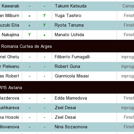
u Kawanak
-
-
Takumi Katsuda
Cance
an Milburn
۰
۲
Yuga Tashiro
Finis
uzuki Eita
۰
۲
Ryota Tanuma
Finis
 Nakajima
۲
۰
Manato Uchida
Finis
 Romania Curtea de Arges
riel Ghetu
-
-
Filiberto Fumagalli
inprog
 Pieleanu
-
-
Robert Guna
inprog
las Robert
-
-
Giannicola Misasi
inprog
W15 Astana
Bazderova
-
-
Edda Mamedova
Finis
ushkareva
-
-
Zeel Desai
inprog
ka Hosoki
-
-
Zeel Desai
Finis
Milovanova
-
-
Nina Sozaonova
Finis