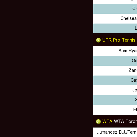
Ca
Chelsea
L
UTR Pro Tennis
Sam Rya
Om
Zan
Ca
J
E
WTA
WTA Toron
Fernandez B.J./Fernandez L.A.