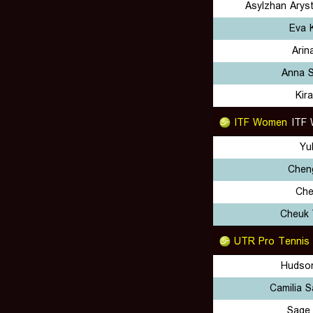
Asylzhan Arys
Eva 
Arina
Anna 
Kir
ITF Women
ITF 
Yu
Cheng
Che
Cheuk 
UTR Pro Tennis
Hudso
Camilia 
Sage