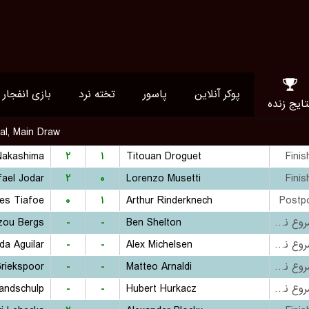
پوکر آنلاین
پاسور
تخته نرد
بازی انفجار
تایج زنده
al, Main Draw
Nakashima
۲
۱
Titouan Droguet
Finis
fael Jodar
۲
۰
Lorenzo Musetti
Finis
es Tiafoe
۰
۱
Arthur Rinderknech
Postp
zou Bergs
-
-
Ben Shelton
بازی شروع نشده است
da Aguilar
-
-
Alex Michelsen
بازی شروع نشده است
Griekspoor
-
-
Matteo Arnaldi
بازی شروع نشده است
andschulp
-
-
Hubert Hurkacz
بازی شروع نشده است