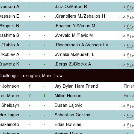
avassori A.
-
-
Luz O./Matos R.
بازی شروع نشده است
asselin E.
-
-
Granollers M./Zeballos H.
بازی شروع نشده است
Skupski N.
-
-
Bhambri Y./Venus M.
بازی شروع نشده است
kashima B.
-
-
Arevalo M./Pavic M.
بازی شروع نشده است
./Tabilo A.
-
-
Rinderknech A./Vacherot V.
بازی شروع نشده است
/Rublev A.
-
-
Arnaldi M./Musetti L.
بازی شروع نشده است
rawietz K.
-
-
Bergs Z./Blockx A.
بازی شروع نشده است
hallenger Lexington, Main Draw
r Johnson
۲
۰
Jay Dylan Hara Friend
Finis
res Martin
۲
۱
Millen Hurrion
Finis
h Shelbayh
-
-
Dusan Lajovic
بازی شروع نشده است
dre Ilagan
-
-
Sebastian Gorzny
بازی شروع نشده است
 Sakamoto
-
-
Edas Butvilas
بازی شروع نشده است