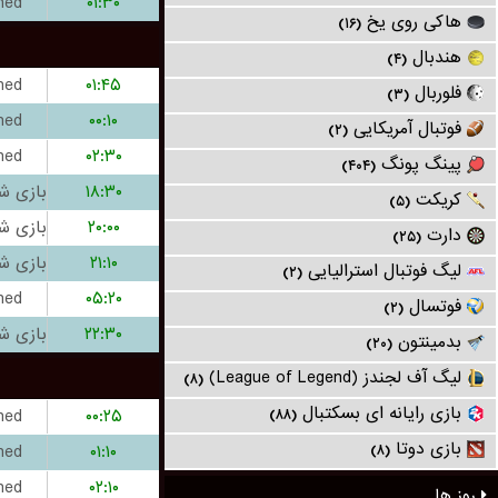
hed
۰۱:۳۰
هاکی روی یخ
(۱۶)
هندبال
(۴)
hed
۰۱:۴۵
فلوربال
(۳)
hed
۰۰:۱۰
فوتبال آمریکایی
(۲)
hed
۰۲:۳۰
پینگ پونگ
(۴۰۴)
۱۸:۳۰
کریکت
(۵)
۲۰:۰۰
دارت
(۲۵)
۲۱:۱۰
لیگ فوتبال استرالیایی
(۲)
hed
۰۵:۲۰
فوتسال
(۲)
۲۲:۳۰
بدمینتون
(۲۰)
لیگ آف لجندز (League of Legend)
(۸)
بازی رایانه ای بسکتبال
hed
۰۰:۲۵
(۸۸)
بازی دوتا
hed
۰۱:۱۰
(۸)
hed
۰۲:۱۰
روز ها