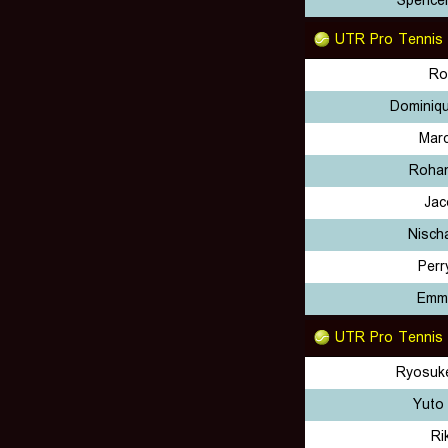
Spence
UTR Pro Tennis
Ro
Dominiqu
Marc
Roha
Jac
Nischa
Perr
Emme
UTR Pro Tennis
Ryosuk
Yuto
Ri