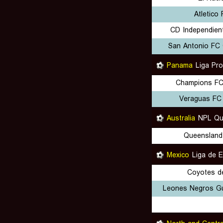
Atletico 
CD Independien
San Antonio FC 
Panama
Liga Pr
Champions F
Veraguas FC
Australia
NPL Qu
Queensland
Mexico
Liga de 
Coyotes de
Leones Negros Gu