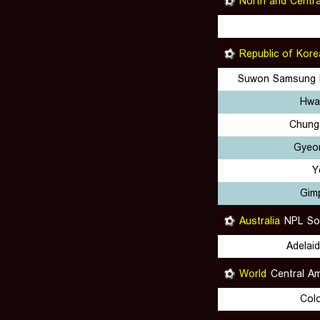
North and Centra
Republic of Kore
Suwon Samsung 
Hwa
Chung
Gyeo
Y
Gim
Australia
NPL Sou
Adelai
World
Central A
Col