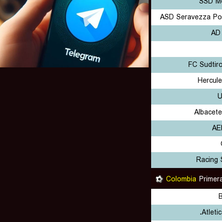
SSD M
ASD Seravezza Poz
AD
FC Sudtir
Hercule
U
Albacet
AE
Racing 
Colombia
Primer
Atletic