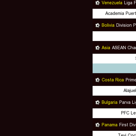
Venezuela
Liga 
Academia Puert
Bolivia
Division 
Asia
ASEAN Cha
Costa Rica
Prim
Alaju
Bulgaria
Parva L
PFC Le
Panama
First D
Tevi Coc