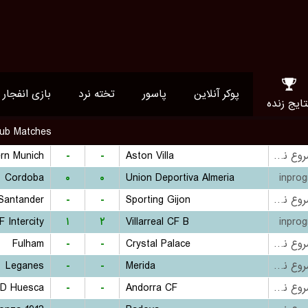
پوکر آنلاین
پاسور
تخته نرد
بازی انفجار
تایج زنده
lub Matches
rn Munich
-
-
Aston Villa
بازی شروع نشده است
Cordoba
۰
۰
Union Deportiva Almeria
inprog
Santander
-
-
Sporting Gijon
بازی شروع نشده است
F Intercity
۱
۲
Villarreal CF B
inprog
Fulham
-
-
Crystal Palace
بازی شروع نشده است
Leganes
-
-
Merida
بازی شروع نشده است
D Huesca
-
-
Andorra CF
بازی شروع نشده است