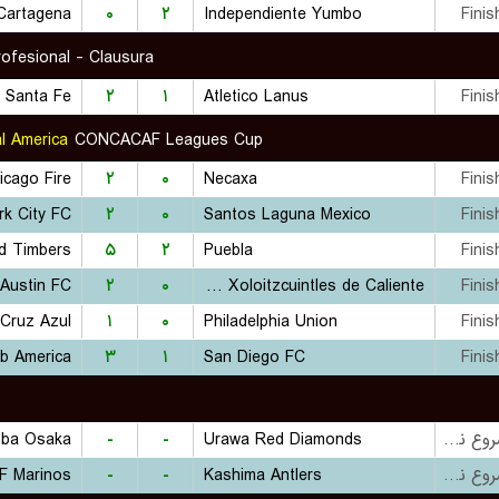
Cartagena
۰
۲
Independiente Yumbo
Finis
rofesional - Clausura
 Santa Fe
۲
۱
Atletico Lanus
Finis
l America
CONCACAF Leagues Cup
icago Fire
۲
۰
Necaxa
Finis
k City FC
۲
۰
Santos Laguna Mexico
Finis
nd Timbers
۵
۲
Puebla
Finis
Austin FC
۲
۰
Club Tijuana Xoloitzcuintles de Caliente
Finis
Cruz Azul
۱
۰
Philadelphia Union
Finis
ub America
۳
۱
San Diego FC
Finis
ba Osaka
-
-
Urawa Red Diamonds
بازی شروع نشده است
F Marinos
-
-
Kashima Antlers
بازی شروع نشده است