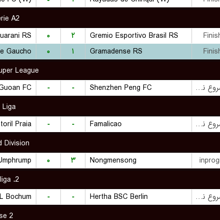
rie A2
uarani RS
۰
۲
Gremio Esportivo Brasil RS
Finis
be Gaucho
۰
۱
Gramadense RS
Finis
uper League
 Guoan FC
-
-
Shenzhen Peng FC
بازی شروع نشده است
 Liga
toril Praia
-
-
Famalicao
بازی شروع نشده است
d Division
Umphrump
۰
۳
Nongmensong
inprog
2. Bundesliga
L Bochum
-
-
Hertha BSC Berlin
بازی شروع نشده است
se 2