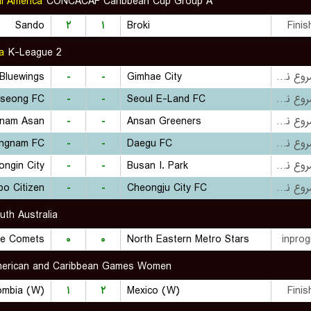
l America
CONCACAF Caribbean Cup Group A
Sando
۲
۱
Broki
Finis
a
K-League 2
Bluewings
-
-
Gimhae City
بازی شروع نشده است
seong FC
-
-
Seoul E-Land FC
بازی شروع نشده است
nam Asan
-
-
Ansan Greeners
بازی شروع نشده است
ngnam FC
-
-
Daegu FC
بازی شروع نشده است
ongin City
-
-
Busan I. Park
بازی شروع نشده است
po Citizen
-
-
Cheongju City FC
بازی شروع نشده است
th Australia
de Comets
۰
۰
North Eastern Metro Stars
inprog
merican and Caribbean Games Women
ombia (W)
۱
۲
Mexico (W)
Finis