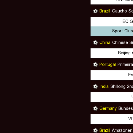
Brazil
Gaucho Se
EC G
Sport Clu
China
Chinese S
Beijing
Portugal
Primeira
Es
India
Shillong 2n
Germany
Vf
Brazil
Amazonen