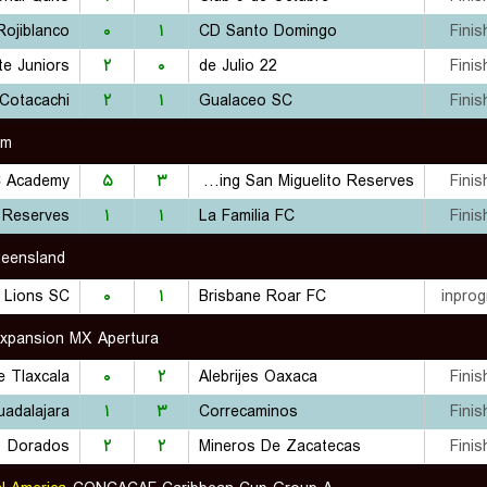
Rojiblanco
۰
۱
CD Santo Domingo
Finis
te Juniors
۲
۰
22 de Julio
Finis
Cotacachi
۲
۱
Gualaceo SC
Finis
om
C Academy
۵
۳
Sporting San Miguelito Reserves
Finis
 Reserves
۱
۱
La Familia FC
Finis
eensland
 Lions SC
۰
۱
Brisbane Roar FC
inprog
Expansion MX Apertura
 Tlaxcala
۰
۲
Alebrijes Oaxaca
Finis
adalajara
۱
۳
Correcaminos
Finis
Dorados
۲
۲
Mineros De Zacatecas
Finis