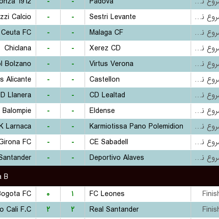
onza 1912
-
-
Padova
بازی شروع نشده است
zi Calcio
-
-
Sestri Levante
بازی شروع نشده است
 Ceuta FC
-
-
Malaga CF
بازی شروع نشده است
Chiclana
-
-
Xerez CD
بازی شروع نشده است
ol Bolzano
-
-
Virtus Verona
بازی شروع نشده است
s Alicante
-
-
Castellon
بازی شروع نشده است
D Llanera
-
-
CD Lealtad
بازی شروع نشده است
e Balompie
-
-
Eldense
بازی شروع نشده است
K Larnaca
-
-
Karmiotissa Pano Polemidion
بازی شروع نشده است
Girona FC
-
-
CE Sabadell
بازی شروع نشده است
Santander
-
-
Deportivo Alaves
بازی شروع نشده است
a B
Bogota FC
۰
۱
FC Leones
Finis
o Cali F.C.
۲
۲
Real Santander
Finis