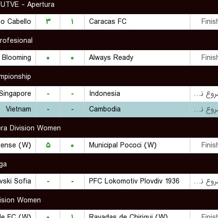
FUTVE - Apertura
o Cabello
۳
۱
Caracas FC
Finis
Profesional
Blooming
۰
۰
Always Ready
Finis
mpionship
Singapore
-
-
Indonesia
بازی شروع نشده است
Vietnam
-
-
Cambodia
بازی شروع نشده است
era Division Women
elense (W)
۵
۰
Municipal Pococi (W)
Finis
iga
vski Sofia
-
-
PFC Lokomotiv Plovdiv 1936
بازی شروع نشده است
ivision Women
le FC (W)
۰
۱
Rayadas de Chiriqui (W)
Finis