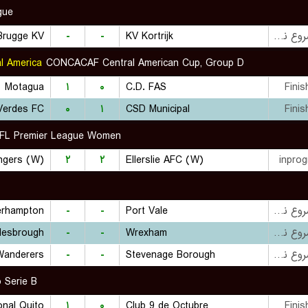
gue
Brugge KV
-
-
KV Kortrijk
بازی شروع نشده است
l America
CONCACAF Central American Cup, Group D
Motagua
۱
۰
C.D. FAS
Finis
Verdes FC
۰
۱
CSD Municipal
Finis
FL Premier League Women
ngers (W)
۲
۲
Ellerslie AFC (W)
inprog
p
erhampton
-
-
Port Vale
بازی شروع نشده است
lesbrough
-
-
Wrexham
بازی شروع نشده است
anderers
-
-
Stevenage Borough
بازی شروع نشده است
o Serie B
onal Quito
۱
۰
Club 9 de Octubre
Finis