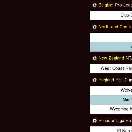
Belgium
Pro Lea
Club 
North and Centra
New Zealand
NR
West Coast Ra
England
EFL Cu
Wolv
Midd
Wycombe W
Ecuador
Liga Pr
El Naci