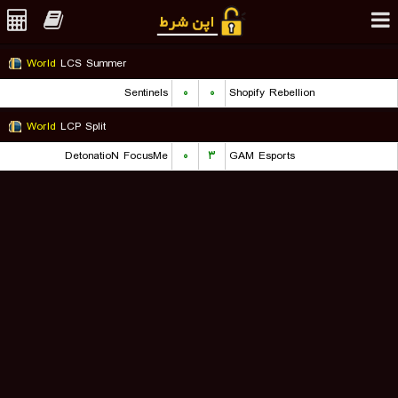
World
LCS Summer
Sentinels
۰
۰
Shopify Rebellion
World
LCP Split
DetonatioN FocusMe
۰
۳
GAM Esports