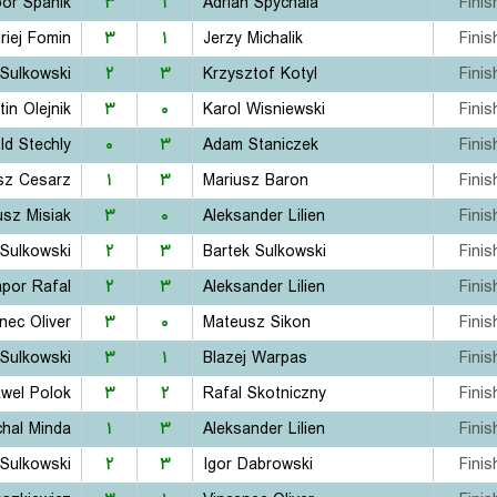
bor Spanik
۳
۱
Adrian Spychala
Finis
riej Fomin
۳
۱
Jerzy Michalik
Finis
 Sulkowski
۲
۳
Krzysztof Kotyl
Finis
tin Olejnik
۳
۰
Karol Wisniewski
Finis
ld Stechly
۰
۳
Adam Staniczek
Finis
sz Cesarz
۱
۳
Mariusz Baron
Finis
sz Misiak
۳
۰
Aleksander Lilien
Finis
 Sulkowski
۲
۳
Bartek Sulkowski
Finis
apor Rafal
۲
۳
Aleksander Lilien
Finis
nec Oliver
۳
۰
Mateusz Sikon
Finis
 Sulkowski
۳
۱
Blazej Warpas
Finis
wel Polok
۳
۲
Rafal Skotniczny
Finis
chal Minda
۱
۳
Aleksander Lilien
Finis
 Sulkowski
۲
۳
Igor Dabrowski
Finis