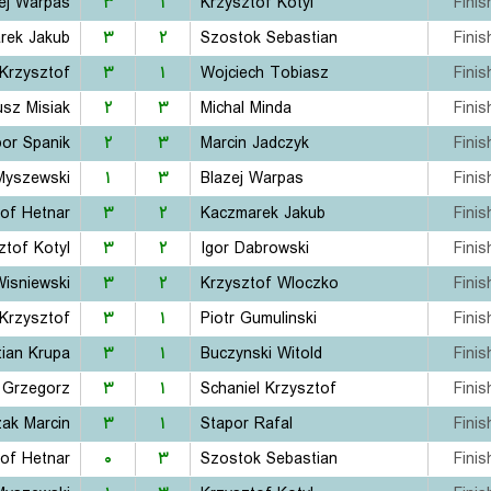
ej Warpas
۳
۱
Krzysztof Kotyl
Finis
rek Jakub
۳
۲
Szostok Sebastian
Finis
 Krzysztof
۳
۱
Wojciech Tobiasz
Finis
sz Misiak
۲
۳
Michal Minda
Finis
bor Spanik
۲
۳
Marcin Jadczyk
Finis
Myszewski
۱
۳
Blazej Warpas
Finis
of Hetnar
۳
۲
Kaczmarek Jakub
Finis
ztof Kotyl
۳
۲
Igor Dabrowski
Finis
Wisniewski
۳
۲
Krzysztof Wloczko
Finis
 Krzysztof
۳
۱
Piotr Gumulinski
Finis
ian Krupa
۳
۱
Buczynski Witold
Finis
 Grzegorz
۳
۱
Schaniel Krzysztof
Finis
zak Marcin
۳
۱
Stapor Rafal
Finis
of Hetnar
۰
۳
Szostok Sebastian
Finis