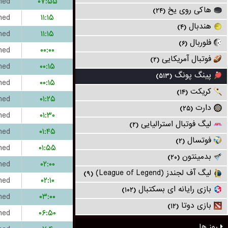
hed
۰۷:۵۵
هاکی روی یخ
(۲۴)
hed
۱۱:۱۵
هندبال
(۴)
hed
۱۱:۱۵
فلوربال
(۶)
hed
۰۰:۰۰
فوتبال آمریکایی
(۲)
hed
۰۰:۱۵
پینگ پونگ
(۵۱۳)
hed
۰۰:۱۵
کریکت
(۱۴)
hed
۰۱:۲۵
دارت
(۲۵)
hed
۰۱:۳۰
لیگ فوتبال استرالیایی
(۲)
hed
۰۱:۴۵
فوتسال
(۲)
hed
۰۱:۵۵
بدمینتون
(۲۰)
hed
۰۲:۰۰
لیگ آف لجندز (League of Legend)
(۹)
hed
۰۲:۱۰
بازی رایانه ای بسکتبال
(۱۰۲)
hed
۰۳:۰۰
بازی دوتا
(۱۲)
hed
۰۶:۵۰
روز ها