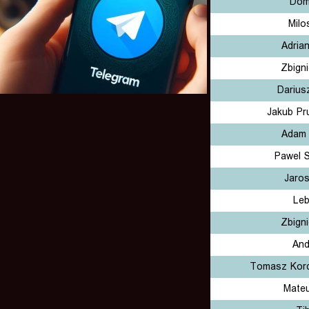
Domi
Milo
Adria
Zbign
Darius
Jakub Pr
Adam 
Pawel S
Jaros
Leb
Zbign
And
Tomasz Kor
Mateu