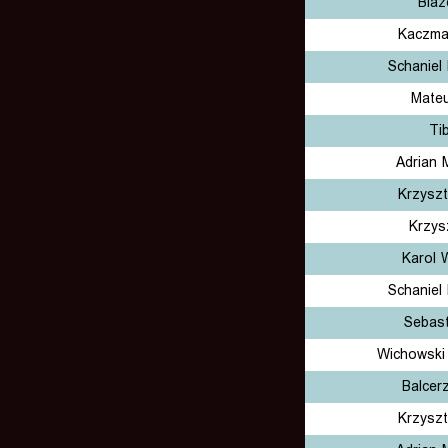
Blaz
Kaczma
Schaniel
Mateu
Ti
Adrian 
Krzyszt
Krzys
Karol 
Schaniel
Sebast
Wichowski
Balcer
Krzyszt