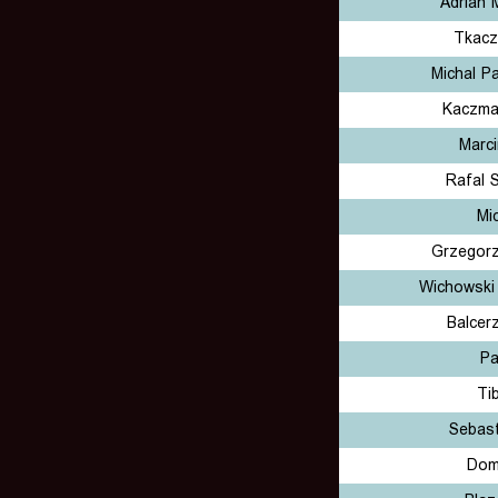
Adrian 
Tkacz
Michal P
Kaczma
Marc
Rafal 
Mi
Grzegorz
Wichowski
Balcer
Pa
Ti
Sebast
Domi