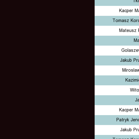
Tk
Kacper Ma
Tomasz Kor
Mateusz 
Ma
Golasze
Jakub Pr
Mirosla
Kazimi
Wito
J
Kacper Ma
Patryk Jen
Jakub Pr