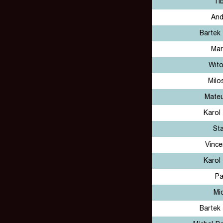
Ti
And
Bartek
Mar
Wito
Milo
Mateu
Karol
St
Vince
Karol
Pa
Mi
Bartek