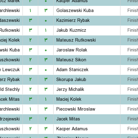
ocz Marek
۳
۰
Kacper Adamus
Finis
rchlewski
۱
۳
Golaszewski Kuba
Finis
daszewski
۳
۰
Kazimierz Rybak
Finis
Rutkowski
۳
۱
Jakub Kuzmicz
Finis
ciej Kolek
۲
۳
Mateusz Rutkowski
Finis
wski Kuba
۳
۰
Jaroslaw Rolak
Finis
uszkowski
۲
۳
Mateusz Sikon
Finis
w Lewczuk
۳
۰
Adam Staniczek
Finis
erz Rybak
۲
۳
Skorupa Jakub
Finis
ld Stechly
۲
۳
Jerzy Michalik
Finis
acek Mitas
۳
۱
Maciej Kolek
Finis
rchlewski
۱
۳
Piecowski Miroslaw
Finis
drzejewski
۳
۲
Jacek Mitas
Finis
uszkowski
۲
۳
Kacper Adamus
Finis