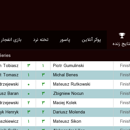
پوکر آنلاین
پاسور
تخته نرد
بازی انفجار
تایج زنده
Series
h Tobiasz
۳
۱
Piotr Gumulinski
Finis
dt Tomasz
۱
۳
Michal Benes
Finis
drzejewski
۰
۳
Mateusz Rutkowski
Finis
usz Baran
۰
۳
Zbigniew Nocun
Finis
drzejewski
۲
۳
Maciej Kolek
Finis
yk Henryk
۳
۲
Dariusz Molenda
Finis
aszkiewicz
۱
۳
Mateusz Sikon
Finis