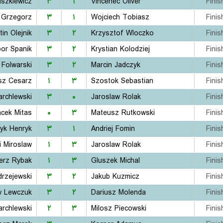
aszkiewicz
۳
۱
Vincenec Oliver
Finis
 Grzegorz
۳
۱
Wojciech Tobiasz
Finis
tin Olejnik
۳
۲
Krzysztof Wloczko
Finis
bor Spanik
۳
۲
Krystian Kolodziej
Finis
 Folwarski
۳
۲
Marcin Jadczyk
Finis
sz Cesarz
۱
۳
Szostok Sebastian
Finis
rchlewski
۳
۰
Jaroslaw Rolak
Finis
acek Mitas
۰
۳
Mateusz Rutkowski
Finis
yk Henryk
۳
۱
Andriej Fomin
Finis
i Miroslaw
۱
۳
Jaroslaw Rolak
Finis
erz Rybak
۱
۳
Gluszek Michal
Finis
drzejewski
۳
۲
Jakub Kuzmicz
Finis
w Lewczuk
۳
۲
Dariusz Molenda
Finis
rchlewski
۲
۳
Milosz Piecowski
Finis