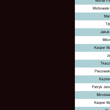
Michal P
Wichowski
Mar
Ti
Jakub
Milo
Kacper Ma
J
Tkacz
Piecowsk
Kazimi
Patryk Jen
Mirosla
Kacper Ma