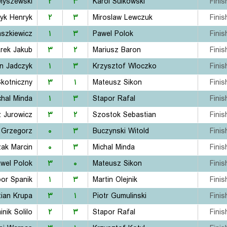
Myszewski
۲
۳
Karol Sulkowski
Finis
yk Henryk
۲
۳
Miroslaw Lewczuk
Finis
aszkiewicz
۱
۳
Pawel Polok
Finis
rek Jakub
۳
۲
Mariusz Baron
Finis
in Jadczyk
۱
۳
Krzysztof Wloczko
Finis
Skotniczny
۳
۱
Mateusz Sikon
Finis
chal Minda
۱
۳
Stapor Rafal
Finis
 Jurowicz
۳
۲
Szostok Sebastian
Finis
 Grzegorz
۰
۳
Buczynski Witold
Finis
zak Marcin
۰
۳
Michal Minda
Finis
wel Polok
۳
۰
Mateusz Sikon
Finis
bor Spanik
۱
۳
Martin Olejnik
Finis
ian Krupa
۳
۱
Piotr Gumulinski
Finis
nik Solilo
۲
۳
Stapor Rafal
Finis