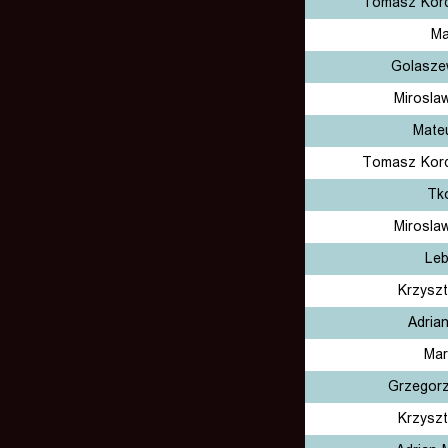
Tomasz Kor
Ma
Golasze
Mirosla
Mate
Tomasz Kor
Tk
Mirosla
Leb
Krzyszt
Adria
Mar
Grzegorz
Krzyszt