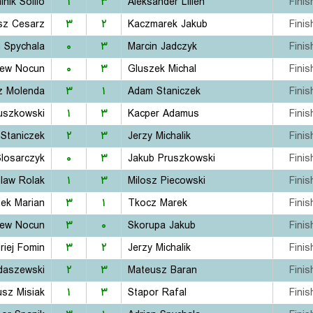
nik Solilo
۱
۳
Aleksander Lilien
Finis
sz Cesarz
۳
۲
Kaczmarek Jakub
Finis
n Spychala
۰
۳
Marcin Jadczyk
Finis
iew Nocun
۰
۳
Gluszek Michal
Finis
z Molenda
۳
۱
Adam Staniczek
Finis
uszkowski
۱
۳
Kacper Adamus
Finis
Staniczek
۲
۳
Jerzy Michalik
Finis
losarczyk
۰
۳
Jakub Pruszkowski
Finis
law Rolak
۱
۳
Milosz Piecowski
Finis
ek Marian
۳
۱
Tkocz Marek
Finis
iew Nocun
۳
۰
Skorupa Jakub
Finis
riej Fomin
۳
۲
Jerzy Michalik
Finis
daszewski
۲
۳
Mateusz Baran
Finis
sz Misiak
۱
۳
Stapor Rafal
Finis