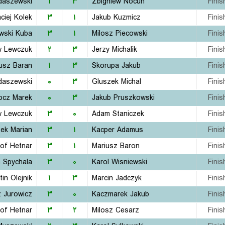
daszewski
۱
۳
Zbigniew Nocun
Finis
ciej Kolek
۳
۱
Jakub Kuzmicz
Finis
wski Kuba
۳
۱
Milosz Piecowski
Finis
w Lewczuk
۲
۳
Jerzy Michalik
Finis
usz Baran
۱
۳
Skorupa Jakub
Finis
daszewski
۰
۳
Gluszek Michal
Finis
ocz Marek
۰
۳
Jakub Pruszkowski
Finis
w Lewczuk
۳
۰
Adam Staniczek
Finis
ek Marian
۳
۱
Kacper Adamus
Finis
of Hetnar
۳
۱
Mariusz Baron
Finis
n Spychala
۳
۰
Karol Wisniewski
Finis
tin Olejnik
۱
۳
Marcin Jadczyk
Finis
 Jurowicz
۳
۰
Kaczmarek Jakub
Finis
of Hetnar
۳
۲
Milosz Cesarz
Finis