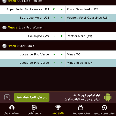
Brazil
U21 Liga Paulista
Super Volei Santo Andre U21
۳
۰
Praia Grande/Alp U21
Sao Jose Volei U21
۰
۰
Vedacit Volei Guarulhos U21
Russia
Liga Pro Women
Foksi-pro (W)
۱
۲
Panthers-pro (W)
Brazil
SuperLiga C
Lucas de Rio Verde
۰
۰
Minas TC
Lucas de Rio Verde
۰
۰
Minas Brasilia DF
اپلیکیشن اپن شرط
برای دانلود کلیک کنید
(بدون نیاز به فیلترشکن)
پیش بینی ورزشی
پیش بینی زنده
نتایج زنده
کازینو آنلاین
حساب کاربری