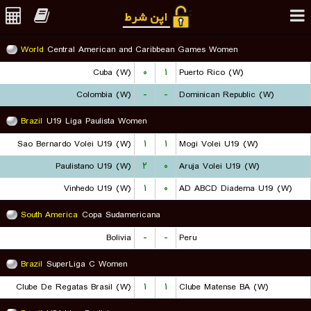
World
Central American and Caribbean Games Women
Cuba (W)
۰
۱
Puerto Rico (W)
Colombia (W)
-
-
Dominican Republic (W)
Brazil
U19 Liga Paulista Women
Sao Bernardo Volei U19 (W)
۱
۱
Mogi Volei U19 (W)
Paulistano U19 (W)
۲
۰
Aruja Volei U19 (W)
Vinhedo U19 (W)
۱
۰
AD ABCD Diadema U19 (W)
South America
Copa Sudamericana
Bolivia
-
-
Peru
Brazil
SuperLiga C Women
Clube De Regatas Brasil (W)
۱
۱
Clube Matense BA (W)