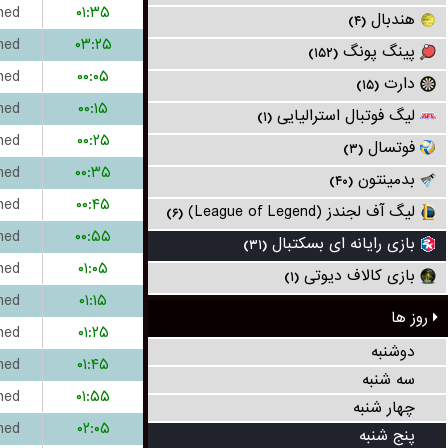
hed
۰۱:۳۵
هندبال
(۴)
hed
۰۳:۲۵
پینگ پونگ
(۱۵۲)
hed
۰۰:۰۵
دارت
(۱۵)
hed
۰۰:۱۵
لیگ فوتبال استرالیایی
(۱)
hed
۰۰:۲۵
فوتسال
(۳)
hed
۰۰:۳۵
بدمینتون
(۴۰)
hed
۰۰:۴۵
لیگ آف لجندز (League of Legend)
(۶)
hed
۰۰:۵۵
بازی رایانه ای بسکتبال
(۳۱)
hed
۰۱:۰۵
بازی کالاف دیوتی
(۱)
hed
۰۱:۱۵
روز ها
hed
۰۱:۲۵
دوشنبه
hed
۰۱:۴۵
سه شنبه
hed
۰۱:۵۵
چهار شنبه
hed
۰۲:۰۵
پنج شنبه