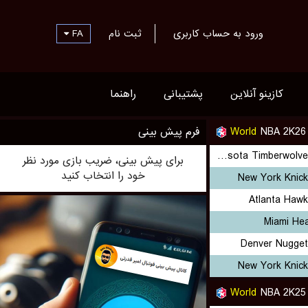
FA
ثبت نام
ورود به حساب کاربری
کازینو آنلاین
پشتیبانی
راهنما
فرم پیش بینی
World
NBA 2K26
Minnesota Timberwolves (Cyber)
برای پیش بینی، ضریب بازی مورد نظر
خود را انتخاب کنید
New York Knick
Atlanta Hawk
Miami Hea
Denver Nugget
New York Knick
World
NBA 2K25 