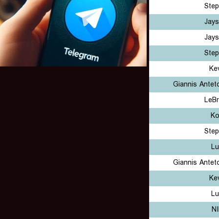
Step
Jay
Jay
Step
Ke
Giannis Ante
LeB
Ko
Step
Lu
Giannis Ante
Ke
Lu
NI