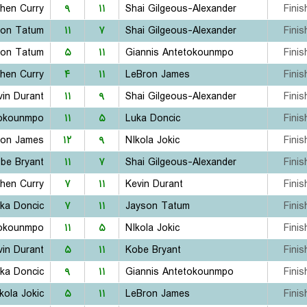
hen Curry
۹
۱۱
Shai Gilgeous-Alexander
Finis
son Tatum
۱۱
۷
Shai Gilgeous-Alexander
Finis
son Tatum
۵
۱۱
Giannis Antetokounmpo
Finis
hen Curry
۴
۱۱
LeBron James
Finis
vin Durant
۱۱
۹
Shai Gilgeous-Alexander
Finis
tokounmpo
۱۱
۵
Luka Doncic
Finis
ron James
۱۲
۹
NIkola Jokic
Finis
be Bryant
۱۱
۷
Shai Gilgeous-Alexander
Finis
hen Curry
۷
۱۱
Kevin Durant
Finis
ka Doncic
۷
۱۱
Jayson Tatum
Finis
tokounmpo
۱۱
۵
NIkola Jokic
Finis
vin Durant
۵
۱۱
Kobe Bryant
Finis
ka Doncic
۹
۱۱
Giannis Antetokounmpo
Finis
kola Jokic
۵
۱۱
LeBron James
Finis