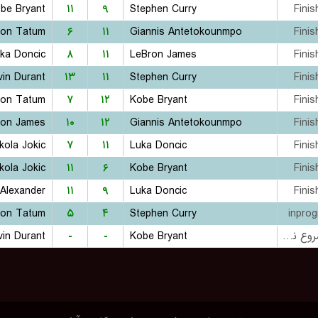
be Bryant
۱۱
۹
Stephen Curry
Finis
son Tatum
۶
۱۱
Giannis Antetokounmpo
Finis
ka Doncic
۸
۱۱
LeBron James
Finis
vin Durant
۱۳
۱۱
Stephen Curry
Finis
son Tatum
۷
۱۲
Kobe Bryant
Finis
ron James
۱۰
۱۲
Giannis Antetokounmpo
Finis
kola Jokic
۷
۱۱
Luka Doncic
Finis
kola Jokic
۱۱
۶
Kobe Bryant
Finis
-Alexander
۱۱
۹
Luka Doncic
Finis
son Tatum
۵
۴
Stephen Curry
inprog
vin Durant
-
-
Kobe Bryant
بازی شروع نشده است