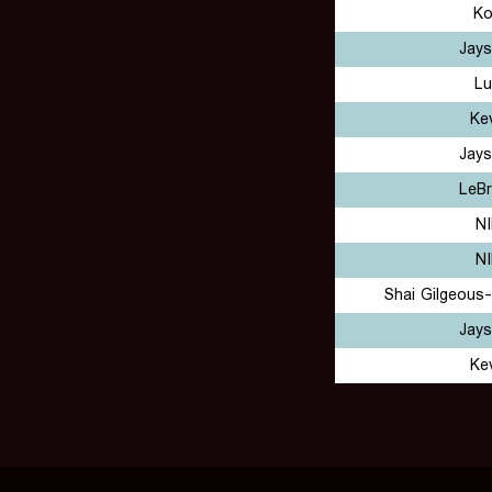
Ko
Jay
Lu
Ke
Jay
LeB
NI
NI
Shai Gilgeous
Jay
Ke