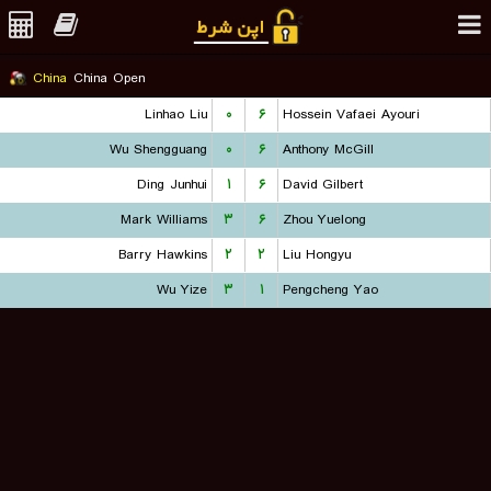
China
China Open
Linhao Liu
۰
۶
Hossein Vafaei Ayouri
Wu Shengguang
۰
۶
Anthony McGill
Ding Junhui
۱
۶
David Gilbert
Mark Williams
۳
۶
Zhou Yuelong
Barry Hawkins
۲
۲
Liu Hongyu
Wu Yize
۳
۱
Pengcheng Yao