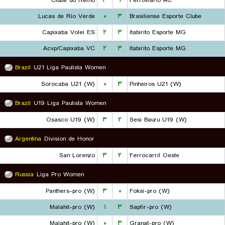
Clube do Remo
۳
۱
Ferroviario AC
Lucas de Rio Verde
۰
۳
Brasiliense Esporte Clube
Capixaba Volei ES
۲
۳
Itabirito Esporte MG
Acvp/Capixaba VC
۲
۳
Itabirito Esporte MG
Brazil
U21 Liga Paulista Women
Sorocaba U21 (W)
۰
۳
Pinheiros U21 (W)
Brazil
U19 Liga Paulista Women
Osasco U19 (W)
۳
۲
Sesi Bauru U19 (W)
Argentina
Division de Honor
San Lorenzo
۳
۲
Ferrocarril Oeste
Russia
Liga Pro Women
Panthers-pro (W)
۳
۰
Foksi-pro (W)
Malahit-pro (W)
۱
۳
Sapfir-pro (W)
Malahit-pro (W)
۰
۳
Granat-pro (W)