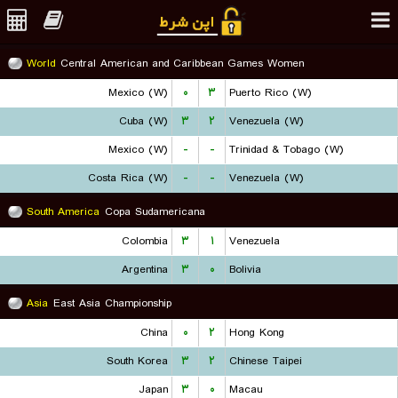
World
Central American and Caribbean Games Women
Mexico (W)
۰
۳
Puerto Rico (W)
Cuba (W)
۳
۲
Venezuela (W)
Mexico (W)
-
-
Trinidad & Tobago (W)
Costa Rica (W)
-
-
Venezuela (W)
South America
Copa Sudamericana
Colombia
۳
۱
Venezuela
Argentina
۳
۰
Bolivia
Asia
East Asia Championship
China
۰
۲
Hong Kong
South Korea
۳
۲
Chinese Taipei
Japan
۳
۰
Macau