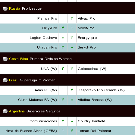
Russia
Pro League
Plamya-Pro
۱
۳
Vityaz-Pro
Orly-Pro
۳
۱
Molot-Pro
Legion Obuhovo
۰
۳
Energy-pro
Uragan-Pro
۳
۰
Berkut-Pro
Costa Rica
Primera Division Women
UNA (W)
۲
۳
Goicoechea (W)
Brazil
SuperLiga C Women
Adas PE (W)
۱
۳
Desportivo Rio Grande (W)
Clube Matense BA (W)
۳
۰
Atletica Banese (W)
Argentina
Superiores Segunda
Comunicaciones
۳
۰
Country Banfield
Gimnasia y Esgrima de Buenos Aires (GEBA)
۱
۳
Lomas Del Palomar