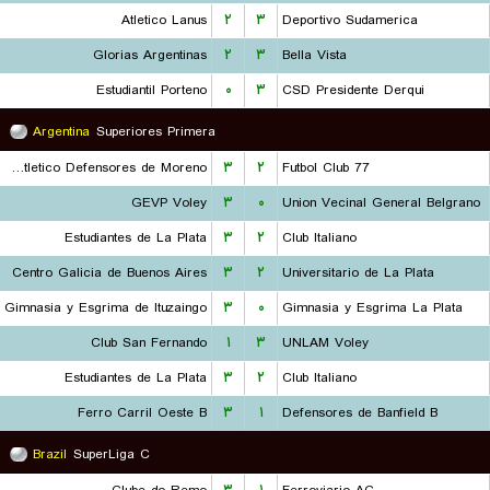
Atletico Lanus
۲
۳
Deportivo Sudamerica
Glorias Argentinas
۲
۳
Bella Vista
Estudiantil Porteno
۰
۳
CSD Presidente Derqui
Argentina
Superiores Primera
Club Atletico Defensores de Moreno
۳
۲
77 Futbol Club
GEVP Voley
۳
۰
Union Vecinal General Belgrano
Estudiantes de La Plata
۳
۲
Club Italiano
Centro Galicia de Buenos Aires
۳
۲
Universitario de La Plata
Gimnasia y Esgrima de Ituzaingo
۳
۰
Gimnasia y Esgrima La Plata
Club San Fernando
۱
۳
UNLAM Voley
Estudiantes de La Plata
۳
۲
Club Italiano
Ferro Carril Oeste B
۳
۱
Defensores de Banfield B
Brazil
SuperLiga C